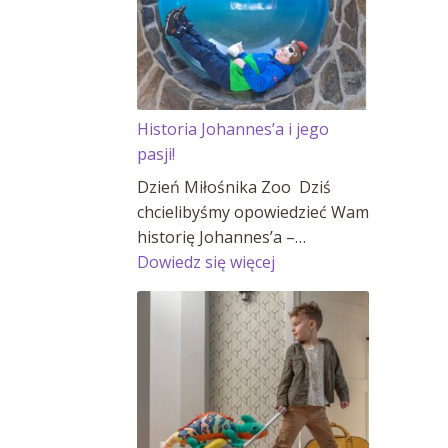
Historia Johannes’a i jego
pasji!
Dzień Miłośnika Zoo Dziś
chcielibyśmy opowiedzieć Wam
historię Johannes’a –…
:
Dowiedz się więcej
Historia
Johannes’a
i
jego
pasji!