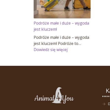
Podróże małe i duże – wygoda
jest kluczem!
Podróże małe i duże – wygoda
jest kluczem! Podróże to…
:
Dowiedz się więcej
Podróże
małe
i
duże
–
wygoda
K
jest
kluczem!
D