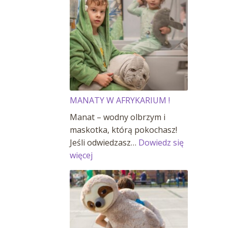
MANATY W AFRYKARIUM !
Manat – wodny olbrzym i
maskotka, którą pokochasz!
Jeśli odwiedzasz…
Dowiedz się
:
więcej
MANATY
W
AFRYKARIUM
!