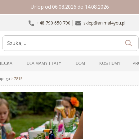
Urlop od 06.08.2026 do 14.08.2026
+48 790 650 790
sklep@animal4you.pl
ZIECKA
DLA MAMY I TATY
DOM
KOSTIUMY
PR
apuga
7815