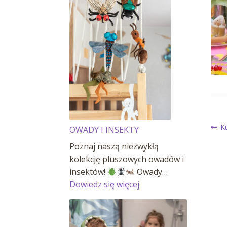
N
P
K
OWADY I INSEKTY
wp
Poznaj naszą niezwykłą
w
kolekcję pluszowych owadów i
insektów!
Owady…
:
Dowiedz się więcej
OWADY
I
INSEKTY