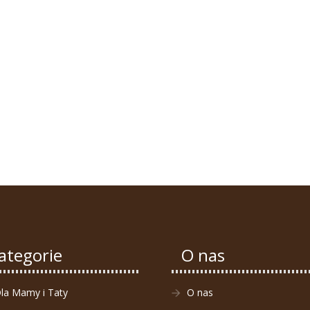
ategorie
O nas
la Mamy i Taty
O nas