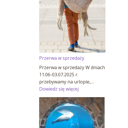
Przerwa w sprzedaży
Przerwa w sprzedaży W dniach
11.06-03.07.2025 r.
przebywamy na urlopie,…
:
Dowiedz się więcej
Przerwa
w
sprzedaży