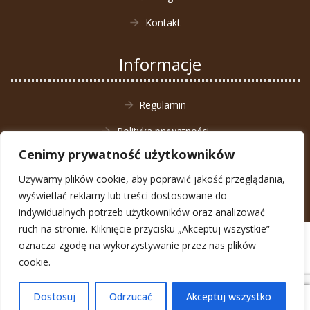
Kontakt
Informacje
Regulamin
Polityka prywatności
Cenimy prywatność użytkowników
Zwrot towaru
Używamy plików cookie, aby poprawić jakość przeglądania,
wyświetlać reklamy lub treści dostosowane do
indywidualnych potrzeb użytkowników oraz analizować
ruch na stronie. Kliknięcie przycisku „Akceptuj wszystkie”
© Animal4You 2026
oznacza zgodę na wykorzystywanie przez nas plików
Zarejestruj się
cookie.
Dostosuj
Odrzucać
Akceptuj wszystko
0