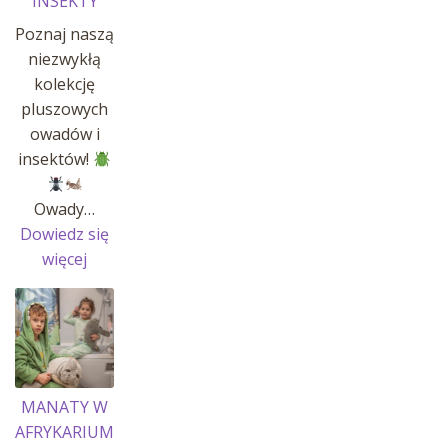
INSEKTY
Poznaj naszą
niezwykłą
kolekcję
pluszowych
owadów i
insektów!
Owady…
Dowiedz się
:
więcej
OWADY
I
INSEKTY
MANATY W
AFRYKARIUM