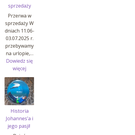
sprzedaży
Przerwa w
sprzedaży W
dniach 11.06-
03.07.2025 r.
przebywamy
na urlopie,…
Dowiedz się
:
więcej
Przerwa
w
sprzedaży
Historia
Johannes’a i
jego pasji!