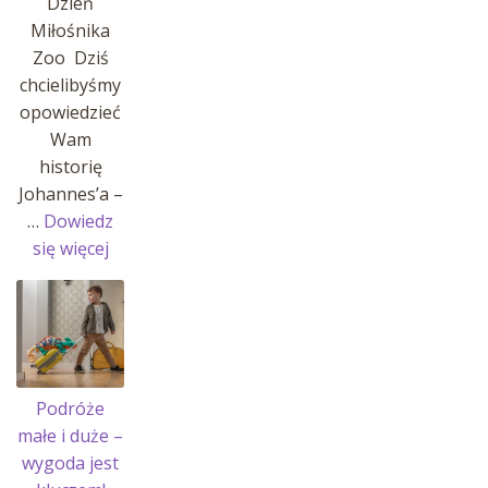
Dzień
Miłośnika
Zoo Dziś
chcielibyśmy
opowiedzieć
Wam
historię
Johannes’a –
…
Dowiedz
:
się więcej
Historia
Johannes’a
i
jego
pasji!
Podróże
małe i duże –
wygoda jest