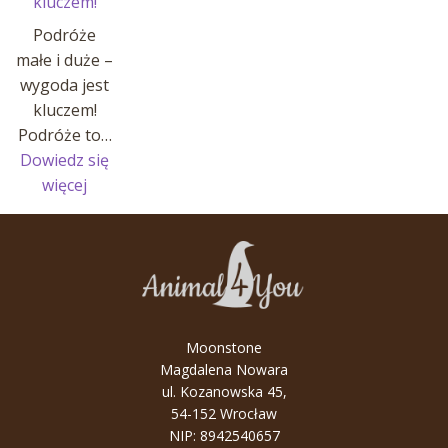
kluczem!
Podróże
małe i duże –
wygoda jest
kluczem!
Podróże to…
Dowiedz się
:
więcej
Podróże
małe
i
duże
–
wygoda
Moonstone
jest
Magdalena Nowara
kluczem!
ul. Kozanowska 45,
54-152 Wrocław
NIP: 8942540657