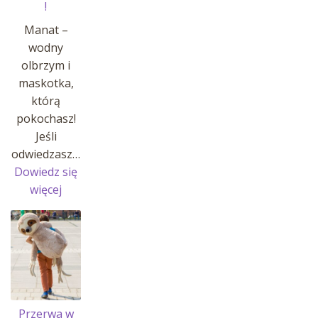
!
Manat –
wodny
olbrzym i
maskotka,
którą
pokochasz!
Jeśli
odwiedzasz…
Dowiedz się
:
więcej
MANATY
W
AFRYKARIUM
!
Przerwa w