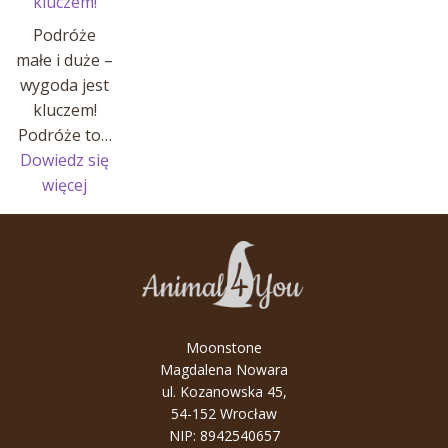
kluczem!
Podróże
małe i duże –
wygoda jest
kluczem!
Podróże to…
Dowiedz się
:
więcej
Podróże
małe
i
duże
–
wygoda
Moonstone
jest
Magdalena Nowara
kluczem!
ul. Kozanowska 45,
54-152 Wrocław
NIP: 8942540657