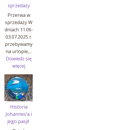
sprzedaży
Przerwa w
sprzedaży W
dniach 11.06-
03.07.2025 r.
przebywamy
na urlopie,…
Dowiedz się
:
więcej
Przerwa
w
sprzedaży
Historia
Johannes’a i
jego pasji!