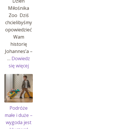
Dzień
Miłośnika
Zoo Dziś
chcielibyśmy
opowiedzieć
Wam
historię
Johannes’a –
…
Dowiedz
:
się więcej
Historia
Johannes’a
i
jego
pasji!
Podróże
małe i duże –
wygoda jest