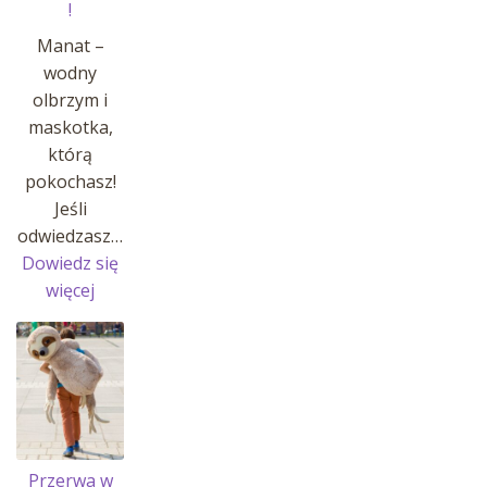
!
Manat –
wodny
olbrzym i
maskotka,
którą
pokochasz!
Jeśli
odwiedzasz…
Dowiedz się
:
więcej
MANATY
W
AFRYKARIUM
!
Przerwa w