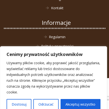
Kontakt
Informacje
Regulamin
Polityka prywatności
Cenimy prywatność użytkowników
Zwrot towaru
Używamy plików cookie, aby poprawić jakość przeglądania,
wyświetlać reklamy lub treści dostosowane do
indywidualnych potrzeb użytkowników oraz analizować
ruch na stronie. Kliknięcie przycisku „Akceptuj wszystkie”
© Animal4You 2026
oznacza zgodę na wykorzystywanie przez nas plików
Zarejestruj się
cookie.
Dostosuj
Odrzucać
Akceptuj wszystko
0