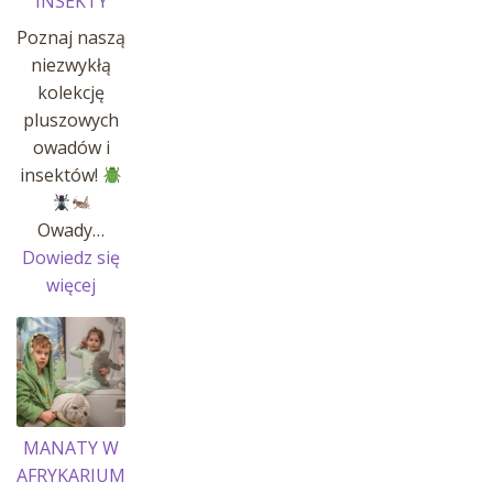
INSEKTY
Poznaj naszą
niezwykłą
kolekcję
pluszowych
owadów i
insektów!
Owady…
Dowiedz się
:
więcej
OWADY
I
INSEKTY
MANATY W
AFRYKARIUM