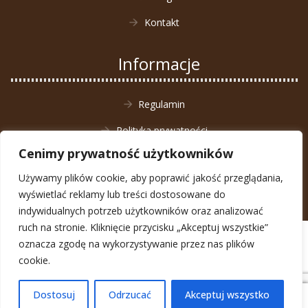
Kontakt
Informacje
Regulamin
Polityka prywatności
Cenimy prywatność użytkowników
Zwrot towaru
Używamy plików cookie, aby poprawić jakość przeglądania,
wyświetlać reklamy lub treści dostosowane do
indywidualnych potrzeb użytkowników oraz analizować
ruch na stronie. Kliknięcie przycisku „Akceptuj wszystkie”
© Animal4You 2026
oznacza zgodę na wykorzystywanie przez nas plików
Zarejestruj się
cookie.
Dostosuj
Odrzucać
Akceptuj wszystko
0