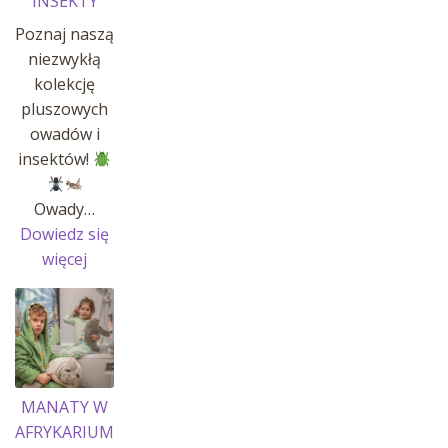
INSEKTY
Poznaj naszą
niezwykłą
kolekcję
pluszowych
owadów i
insektów!
Owady…
Dowiedz się
:
więcej
OWADY
I
INSEKTY
MANATY W
AFRYKARIUM