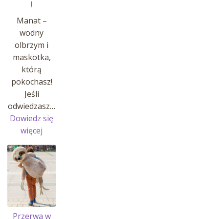
!
Manat –
wodny
olbrzym i
maskotka,
którą
pokochasz!
Jeśli
odwiedzasz…
Dowiedz się
:
więcej
MANATY
W
AFRYKARIUM
!
Przerwa w