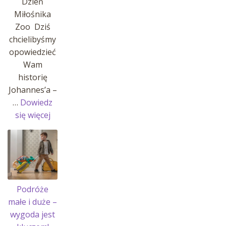
Dzień
Miłośnika
Zoo Dziś
chcielibyśmy
opowiedzieć
Wam
historię
Johannes’a –
…
Dowiedz
:
się więcej
Historia
Johannes’a
i
jego
pasji!
Podróże
małe i duże –
wygoda jest