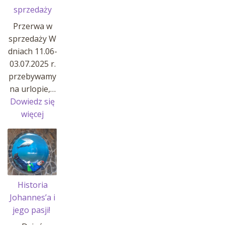
sprzedaży
Przerwa w
sprzedaży W
dniach 11.06-
03.07.2025 r.
przebywamy
na urlopie,…
Dowiedz się
:
więcej
Przerwa
w
sprzedaży
Historia
Johannes’a i
jego pasji!