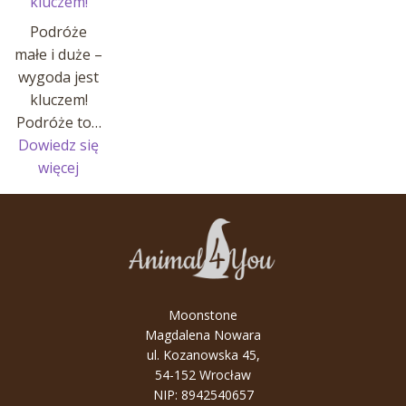
kluczem!
Podróże
małe i duże –
wygoda jest
kluczem!
Podróże to…
Dowiedz się
:
więcej
Podróże
małe
i
duże
–
wygoda
Moonstone
jest
Magdalena Nowara
kluczem!
ul. Kozanowska 45,
54-152 Wrocław
NIP: 8942540657