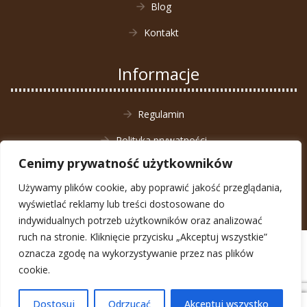
Blog
Kontakt
Informacje
Regulamin
Polityka prywatności
Cenimy prywatność użytkowników
Zwrot towaru
Używamy plików cookie, aby poprawić jakość przeglądania,
wyświetlać reklamy lub treści dostosowane do
indywidualnych potrzeb użytkowników oraz analizować
ruch na stronie. Kliknięcie przycisku „Akceptuj wszystkie”
© Animal4You 2026
oznacza zgodę na wykorzystywanie przez nas plików
Zarejestruj się
cookie.
Dostosuj
Odrzucać
Akceptuj wszystko
0