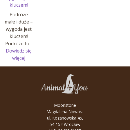
kluczem!
Podróże
małe i duże –
wygoda jest
kluczem!
Podróże to…
Dowiedz się
:
więcej
Podróże
małe
i
duże
–
wygoda
Moonstone
jest
Magdalena Nowara
kluczem!
ul. Kozanowska 45,
54-152 Wrocław