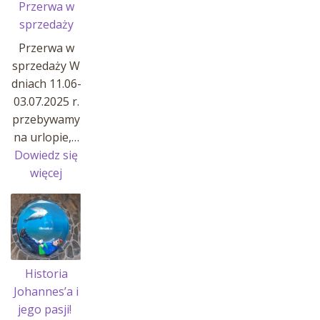
Przerwa w
sprzedaży
Przerwa w
sprzedaży W
dniach 11.06-
03.07.2025 r.
przebywamy
na urlopie,…
Dowiedz się
:
więcej
Przerwa
w
sprzedaży
Historia
Johannes’a i
jego pasji!