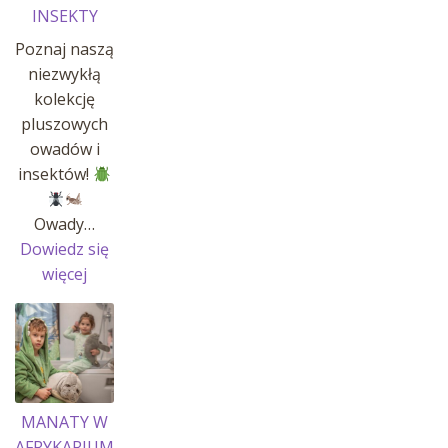
INSEKTY
Poznaj naszą
niezwykłą
kolekcję
pluszowych
owadów i
insektów!
Owady…
Dowiedz się
:
więcej
OWADY
I
INSEKTY
MANATY W
AFRYKARIUM