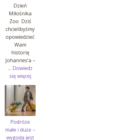
Dzień
Miłośnika
Zoo Dziś
chcielibyśmy
opowiedzieć
Wam
historię
Johannes’a –
…
Dowiedz
:
się więcej
Historia
Johannes’a
i
jego
pasji!
Podróże
małe i duże –
wygoda jest