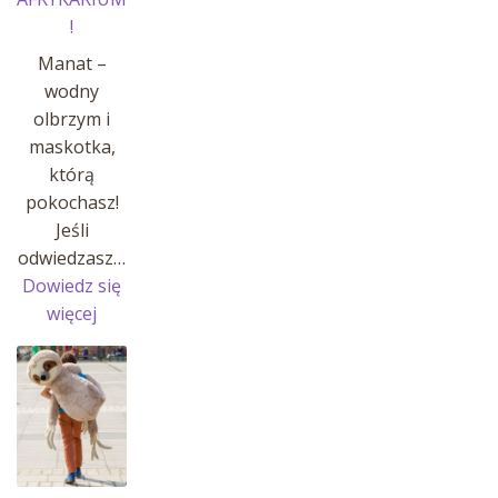
!
Manat –
wodny
olbrzym i
maskotka,
którą
pokochasz!
Jeśli
odwiedzasz…
Dowiedz się
:
więcej
MANATY
W
AFRYKARIUM
!