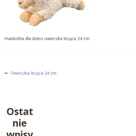
maskotka dla dzieci owieczka leżąca 24 cm
Nawigacja
Poprzedni
Owieczka leżąca 24 cm
wpis:
wpisu
Ostat
nie
wpisy