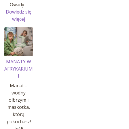
Owady…
Dowiedz się
:
więcej
OWADY
I
INSEKTY
MANATY W
AFRYKARIUM
!
Manat –
wodny
olbrzym i
maskotka,
którą
pokochasz!
Jeśli