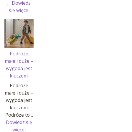
…
Dowiedz
:
się więcej
Historia
Johannes’a
i
jego
pasji!
Podróże
małe i duże –
wygoda jest
kluczem!
Podróże
małe i duże –
wygoda jest
kluczem!
Podróże to…
Dowiedz się
:
więcej