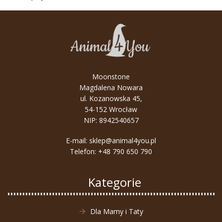
Podróże
małe
i
duże
–
wygoda
Moonstone
jest
Magdalena Nowara
kluczem!
ul. Kozanowska 45,
54-152 Wrocław
NIP: 8942540657
E-mail:
sklep@animal4you.pl
Telefon:
+48 790 650 790
Kategorie
Dla Mamy i Taty