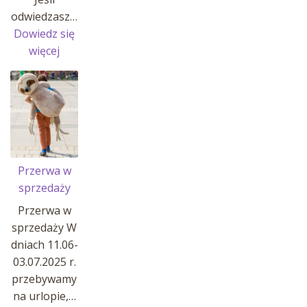
odwiedzasz…
Dowiedz się
:
więcej
MANATY
W
AFRYKARIUM
!
Przerwa w
sprzedaży
Przerwa w
sprzedaży W
dniach 11.06-
03.07.2025 r.
przebywamy
na urlopie,…