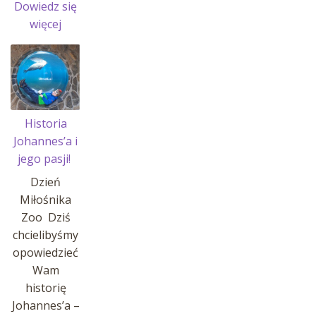
Dowiedz się
:
więcej
Przerwa
w
sprzedaży
Historia
Johannes’a i
jego pasji!
Dzień
Miłośnika
Zoo Dziś
chcielibyśmy
opowiedzieć
Wam
historię
Johannes’a –