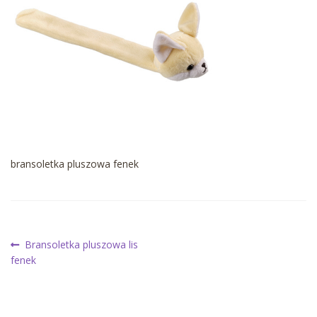
bransoletka pluszowa fenek
Nawigacja
Poprzedni
Bransoletka pluszowa lis
wpis:
fenek
wpisu