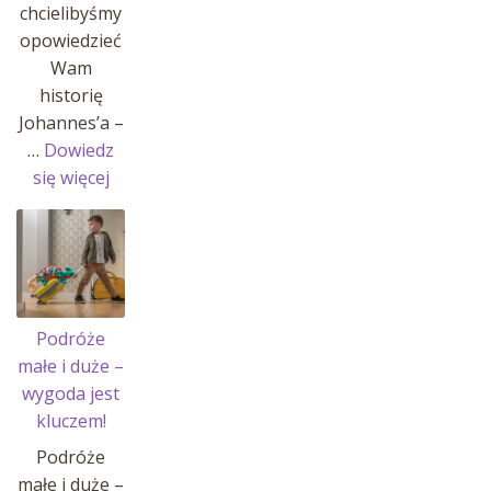
chcielibyśmy
opowiedzieć
Wam
historię
Johannes’a –
…
Dowiedz
:
się więcej
Historia
Johannes’a
i
jego
pasji!
Podróże
małe i duże –
wygoda jest
kluczem!
Podróże
małe i duże –