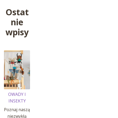
Ostat
nie
wpisy
OWADY I
INSEKTY
Poznaj naszą
niezwykłą