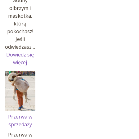
wodny
olbrzym i
maskotka,
którą
pokochasz!
Jeśli
odwiedzasz…
Dowiedz się
:
więcej
MANATY
W
AFRYKARIUM
!
Przerwa w
sprzedaży
Przerwa w