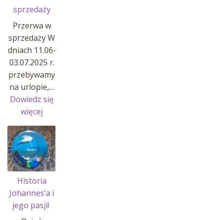
sprzedaży
Przerwa w
sprzedaży W
dniach 11.06-
03.07.2025 r.
przebywamy
na urlopie,…
Dowiedz się
:
więcej
Przerwa
w
sprzedaży
Historia
Johannes’a i
jego pasji!