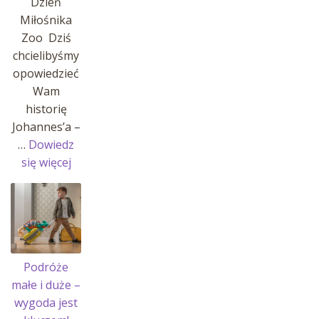
Dzień
Miłośnika
Zoo Dziś
chcielibyśmy
opowiedzieć
Wam
historię
Johannes’a –
…
Dowiedz
:
się więcej
Historia
Johannes’a
i
jego
pasji!
Podróże
małe i duże –
wygoda jest