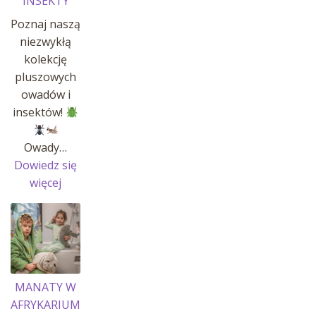
INSEKTY
Poznaj naszą
niezwykłą
kolekcję
pluszowych
owadów i
insektów!
Owady…
Dowiedz się
:
więcej
OWADY
I
INSEKTY
MANATY W
AFRYKARIUM