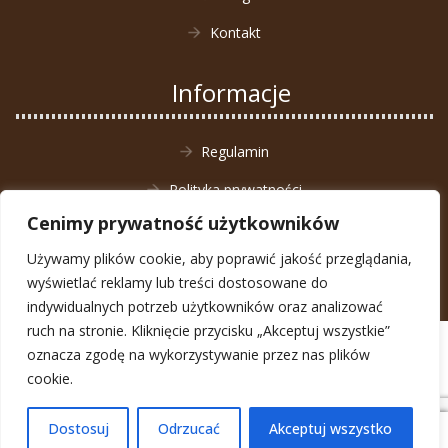
Kontakt
Informacje
Regulamin
Polityka prywatności
Cenimy prywatność użytkowników
Zwrot towaru
Używamy plików cookie, aby poprawić jakość przeglądania,
wyświetlać reklamy lub treści dostosowane do
indywidualnych potrzeb użytkowników oraz analizować
ruch na stronie. Kliknięcie przycisku „Akceptuj wszystkie”
© Animal4You 2026
oznacza zgodę na wykorzystywanie przez nas plików
Zarejestruj się
cookie.
Dostosuj
Odrzucać
Akceptuj wszystko
0