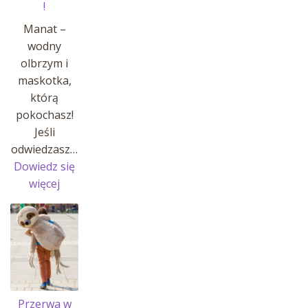
!
Manat –
wodny
olbrzym i
maskotka,
którą
pokochasz!
Jeśli
odwiedzasz…
Dowiedz się
:
więcej
MANATY
W
AFRYKARIUM
!
Przerwa w