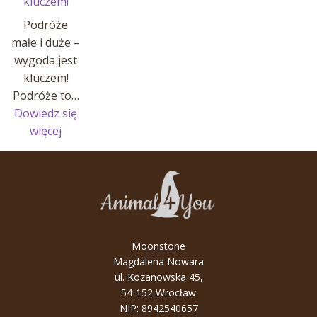
kluczem!
Podróże
małe i duże –
wygoda jest
kluczem!
Podróże to…
Dowiedz się
:
więcej
Podróże
małe
i
duże
–
wygoda
Moonstone
jest
Magdalena Nowara
kluczem!
ul. Kozanowska 45,
54-152 Wrocław
NIP: 8942540657