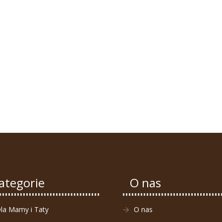
ategorie
O nas
la Mamy i Taty
O nas