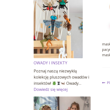
mask
pacy
mask
OWADY I INSEKTY
Poznaj naszą niezwykłą
kolekcję pluszowych owadów i
N
P
P
insektów!
Owady…
wp
:
Dowiedz się więcej
OWADY
w
I
INSEKTY