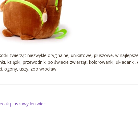
otki zwierząt niezwykle oryginalne, unikatowe, pluszowe, w najlepsze
nki, książki, przewodniki po świecie zwierząt, kolorowanki, układanki,
i, ogony, uszy. zoo wrocław
awigacja
oprzedni
lecak pluszowy leniwiec
is:
pisu