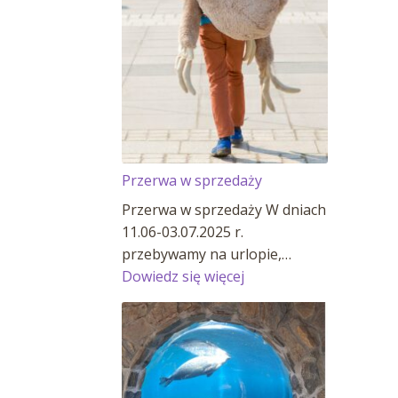
Przerwa w sprzedaży
Przerwa w sprzedaży W dniach
11.06-03.07.2025 r.
przebywamy na urlopie,…
:
Dowiedz się więcej
Przerwa
w
sprzedaży