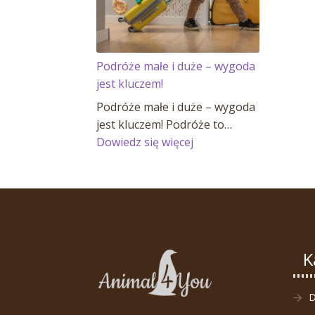
Podróże małe i duże – wygoda
jest kluczem!
Podróże małe i duże – wygoda
jest kluczem! Podróże to…
:
Dowiedz się więcej
Podróże
małe
i
duże
–
wygoda
K
jest
kluczem!
D