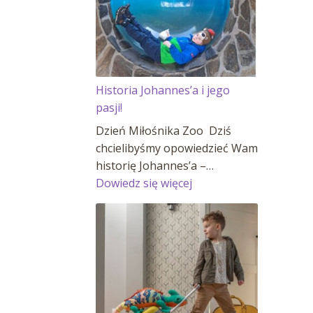
Historia Johannes’a i jego
pasji!
Dzień Miłośnika Zoo Dziś
chcielibyśmy opowiedzieć Wam
historię Johannes’a –…
:
Dowiedz się więcej
Historia
Johannes’a
i
jego
pasji!