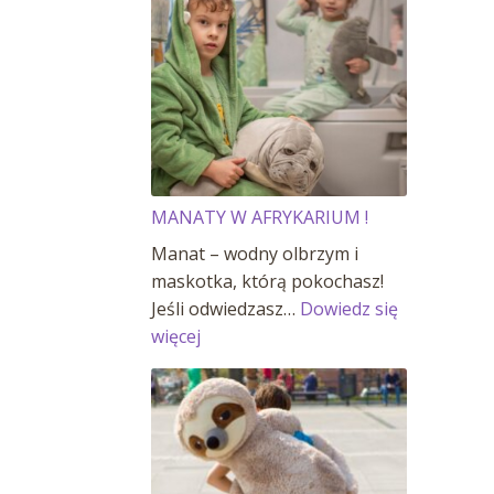
MANATY W AFRYKARIUM !
Manat – wodny olbrzym i
maskotka, którą pokochasz!
Jeśli odwiedzasz…
Dowiedz się
:
więcej
MANATY
W
AFRYKARIUM
!