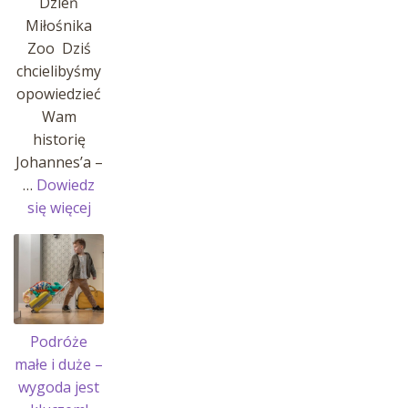
Dzień
Miłośnika
Zoo Dziś
chcielibyśmy
opowiedzieć
Wam
historię
Johannes’a –
…
Dowiedz
:
się więcej
Historia
Johannes’a
i
jego
pasji!
Podróże
małe i duże –
wygoda jest