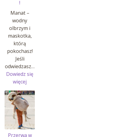
!
Manat –
wodny
olbrzym i
maskotka,
którą
pokochasz!
Jeśli
odwiedzasz…
Dowiedz się
:
więcej
MANATY
W
AFRYKARIUM
!
Przerwa w