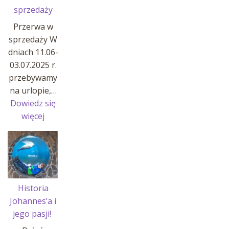
sprzedaży
Przerwa w
sprzedaży W
dniach 11.06-
03.07.2025 r.
przebywamy
na urlopie,…
Dowiedz się
:
więcej
Przerwa
w
sprzedaży
Historia
Johannes’a i
jego pasji!