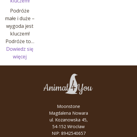
kluczem!
Podróże
małe i duże –
wygoda jest
kluczem!
Podróże to…
Dowiedz się
:
więcej
Podróże
małe
i
duże
–
wygoda
Moonstone
jest
Magdalena Nowara
kluczem!
ul. Kozanowska 45,
54-152 Wrocław
NIP: 8942540657