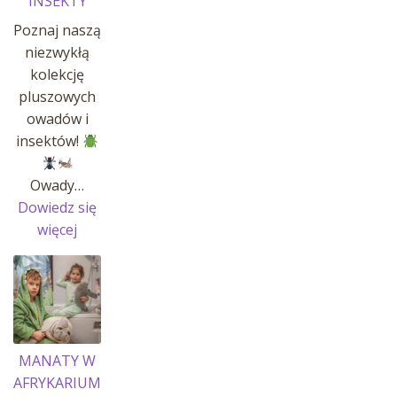
INSEKTY
Poznaj naszą
niezwykłą
kolekcję
pluszowych
owadów i
insektów!
Owady…
Dowiedz się
:
więcej
OWADY
I
INSEKTY
MANATY W
AFRYKARIUM