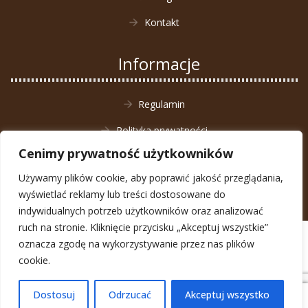
Kontakt
Informacje
Regulamin
Polityka prywatności
Cenimy prywatność użytkowników
Zwrot towaru
Używamy plików cookie, aby poprawić jakość przeglądania,
wyświetlać reklamy lub treści dostosowane do
indywidualnych potrzeb użytkowników oraz analizować
ruch na stronie. Kliknięcie przycisku „Akceptuj wszystkie”
© Animal4You 2026
oznacza zgodę na wykorzystywanie przez nas plików
Zarejestruj się
cookie.
Dostosuj
Odrzucać
Akceptuj wszystko
0