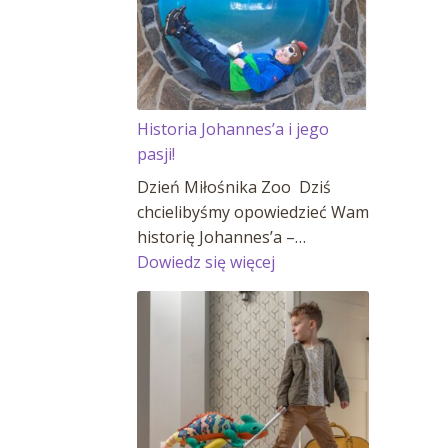
Historia Johannes’a i jego
pasji!
Dzień Miłośnika Zoo Dziś
chcielibyśmy opowiedzieć Wam
historię Johannes’a –…
:
Dowiedz się więcej
Historia
Johannes’a
i
jego
pasji!