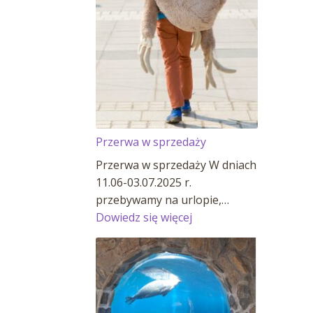
Przerwa w sprzedaży
Przerwa w sprzedaży W dniach
11.06-03.07.2025 r.
przebywamy na urlopie,…
:
Dowiedz się więcej
Przerwa
w
sprzedaży