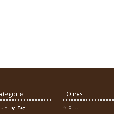
ategorie
O nas
la Mamy i Taty
O nas