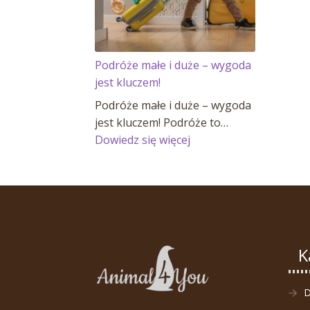
Podróże małe i duże – wygoda
jest kluczem!
Podróże małe i duże – wygoda
jest kluczem! Podróże to…
:
Dowiedz się więcej
Podróże
małe
i
duże
–
wygoda
K
jest
kluczem!
D