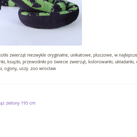
otki zwierząt niezwykle oryginalne, unikatowe, pluszowe, w najlepsze
nki, książki, przewodniki po świecie zwierząt, kolorowanki, układanki,
i, ogony, uszy. zoo wrocław
awigacja
oprzedni
ąż zielony 195 cm
is:
pisu