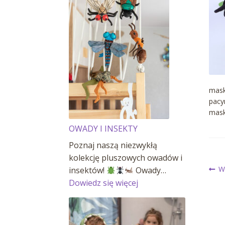
mask
pacy
mask
OWADY I INSEKTY
Poznaj naszą niezwykłą
kolekcję pluszowych owadów i
N
P
W
insektów!
Owady…
wp
:
Dowiedz się więcej
OWADY
w
I
INSEKTY