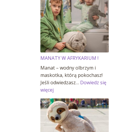
MANATY W AFRYKARIUM !
Manat – wodny olbrzym i
maskotka, którą pokochasz!
Jeśli odwiedzasz…
Dowiedz się
:
więcej
MANATY
W
AFRYKARIUM
!