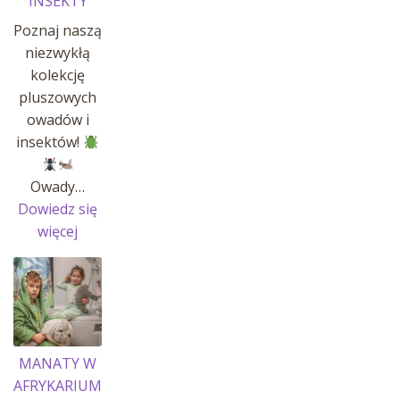
INSEKTY
Poznaj naszą
niezwykłą
kolekcję
pluszowych
owadów i
insektów!
Owady…
Dowiedz się
:
więcej
OWADY
I
INSEKTY
MANATY W
AFRYKARIUM