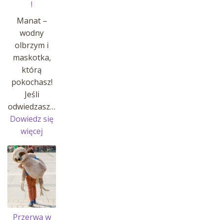
!
Manat –
wodny
olbrzym i
maskotka,
którą
pokochasz!
Jeśli
odwiedzasz…
Dowiedz się
:
więcej
MANATY
W
AFRYKARIUM
!
Przerwa w