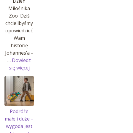
Dzień
Miłośnika
Zoo Dziś
chcielibyśmy
opowiedzieć
Wam
historię
Johannes’a –
…
Dowiedz
:
się więcej
Historia
Johannes’a
i
jego
pasji!
Podróże
małe i duże –
wygoda jest