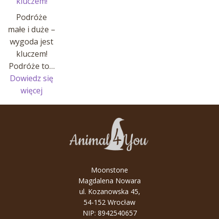
kluczem!
Podróże
małe i duże –
wygoda jest
kluczem!
Podróże to…
Dowiedz się
:
więcej
Podróże
małe
i
duże
–
wygoda
Moonstone
jest
Magdalena Nowara
kluczem!
ul. Kozanowska 45,
54-152 Wrocław
NIP: 8942540657