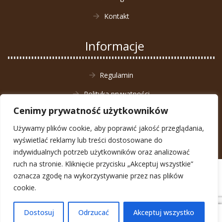
Kontakt
Informacje
Regulamin
Polityka prywatności
Cenimy prywatność użytkowników
Zwrot towaru
Używamy plików cookie, aby poprawić jakość przeglądania,
wyświetlać reklamy lub treści dostosowane do
indywidualnych potrzeb użytkowników oraz analizować
ruch na stronie. Kliknięcie przycisku „Akceptuj wszystkie”
© Animal4You 2026
oznacza zgodę na wykorzystywanie przez nas plików
Zarejestruj się
cookie.
Dostosuj
Odrzucać
Akceptuj wszystko
0