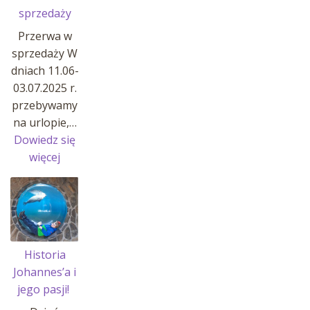
sprzedaży
Przerwa w
sprzedaży W
dniach 11.06-
03.07.2025 r.
przebywamy
na urlopie,…
Dowiedz się
:
więcej
Przerwa
w
sprzedaży
Historia
Johannes’a i
jego pasji!