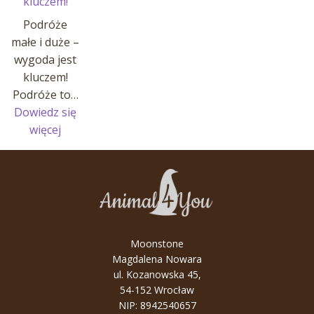
kluczem!
Podróże
małe i duże –
wygoda jest
kluczem!
Podróże to…
Dowiedz się
:
więcej
Podróże
małe
i
duże
–
wygoda
Moonstone
jest
Magdalena Nowara
kluczem!
ul. Kozanowska 45,
54-152 Wrocław
NIP: 8942540657