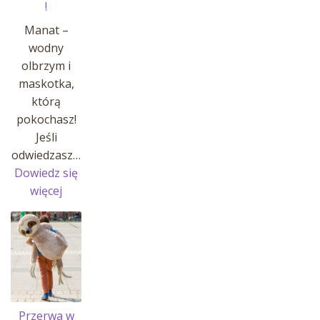
!
Manat –
wodny
olbrzym i
maskotka,
którą
pokochasz!
Jeśli
odwiedzasz…
Dowiedz się
:
więcej
MANATY
W
AFRYKARIUM
!
Przerwa w