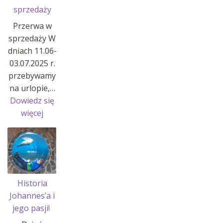
sprzedaży
Przerwa w
sprzedaży W
dniach 11.06-
03.07.2025 r.
przebywamy
na urlopie,…
Dowiedz się
:
więcej
Przerwa
w
sprzedaży
Historia
Johannes’a i
jego pasji!