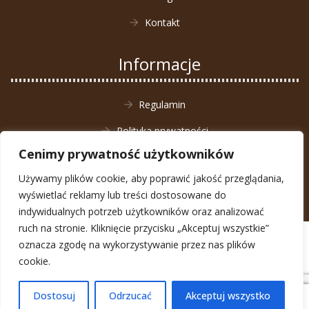
Kontakt
Informacje
Regulamin
Polityka prywatności
Cenimy prywatność użytkowników
Zwrot towaru
Używamy plików cookie, aby poprawić jakość przeglądania,
wyświetlać reklamy lub treści dostosowane do
indywidualnych potrzeb użytkowników oraz analizować
ruch na stronie. Kliknięcie przycisku „Akceptuj wszystkie”
© Animal4You 2026
oznacza zgodę na wykorzystywanie przez nas plików
Zarejestruj się
cookie.
Dostosuj
Odrzucać
Akceptuj wszystko
0