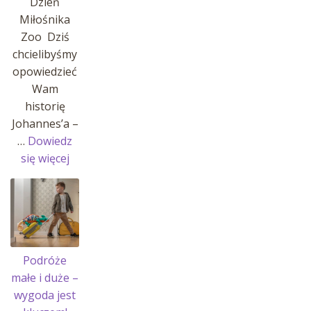
Dzień
Miłośnika
Zoo Dziś
chcielibyśmy
opowiedzieć
Wam
historię
Johannes’a –
…
Dowiedz
:
się więcej
Historia
Johannes’a
i
jego
pasji!
Podróże
małe i duże –
wygoda jest