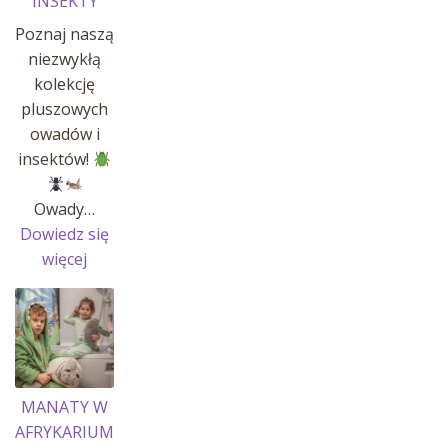
INSEKTY
Poznaj naszą
niezwykłą
kolekcję
pluszowych
owadów i
insektów!
Owady…
Dowiedz się
:
więcej
OWADY
I
INSEKTY
MANATY W
AFRYKARIUM