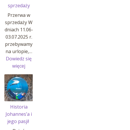
sprzedaży
Przerwa w
sprzedaży W
dniach 11.06-
03.07.2025 r.
przebywamy
na urlopie,…
Dowiedz się
:
więcej
Przerwa
w
sprzedaży
Historia
Johannes’a i
jego pasji!