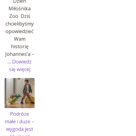
Dzień
Miłośnika
Zoo Dziś
chcielibyśmy
opowiedzieć
Wam
historię
Johannes’a –
…
Dowiedz
:
się więcej
Historia
Johannes’a
i
jego
pasji!
Podróże
małe i duże –
wygoda jest