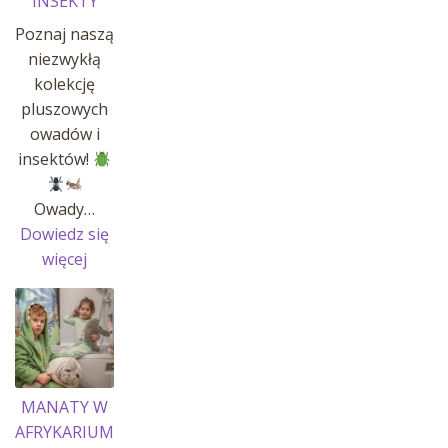
INSEKTY
Poznaj naszą
niezwykłą
kolekcję
pluszowych
owadów i
insektów!
Owady…
Dowiedz się
:
więcej
OWADY
I
INSEKTY
MANATY W
AFRYKARIUM