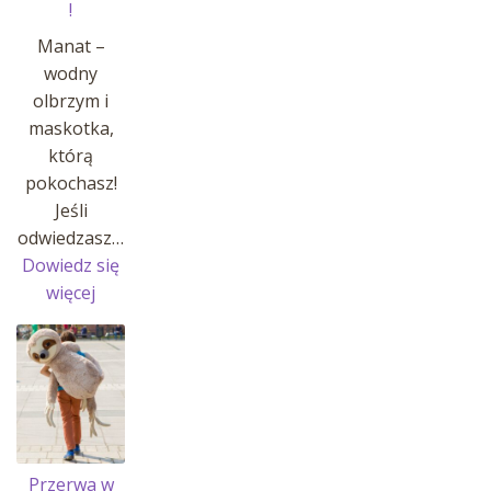
!
Manat –
wodny
olbrzym i
maskotka,
którą
pokochasz!
Jeśli
odwiedzasz…
Dowiedz się
:
więcej
MANATY
W
AFRYKARIUM
!
Przerwa w