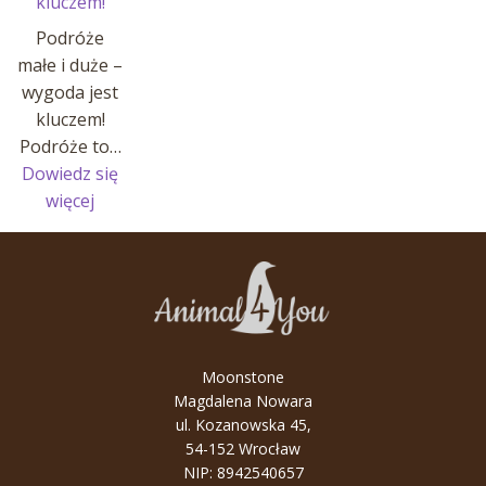
kluczem!
Podróże
małe i duże –
wygoda jest
kluczem!
Podróże to…
Dowiedz się
:
więcej
Podróże
małe
i
duże
–
wygoda
Moonstone
jest
Magdalena Nowara
kluczem!
ul. Kozanowska 45,
54-152 Wrocław
NIP: 8942540657