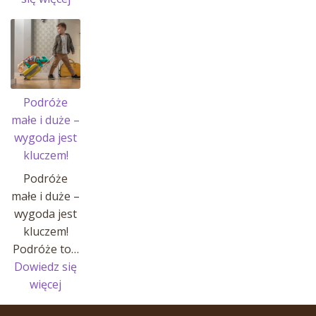
Historia
Johannes’a
i
jego
pasji!
Podróże
małe i duże –
wygoda jest
kluczem!
Podróże
małe i duże –
wygoda jest
kluczem!
Podróże to…
Dowiedz się
:
więcej
Podróże