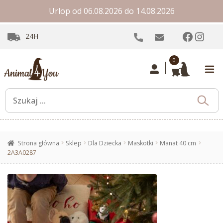
Urlop od 06.08.2026 do 14.08.2026
Facebo
Inst
24H
0
Strona główna
Sklep
Dla Dziecka
Maskotki
Manat 40 cm
2A3A0287