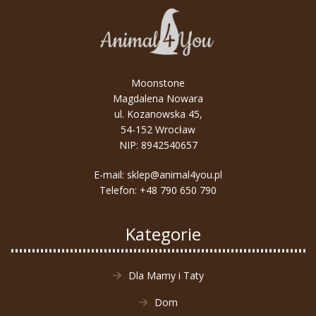
małe
i
duże
–
wygoda
Moonstone
jest
Magdalena Nowara
kluczem!
ul. Kozanowska 45,
54-152 Wrocław
NIP: 8942540657
E-mail:
sklep@animal4you.pl
Telefon:
+48 790 650 790
Kategorie
Dla Mamy i Taty
Dom