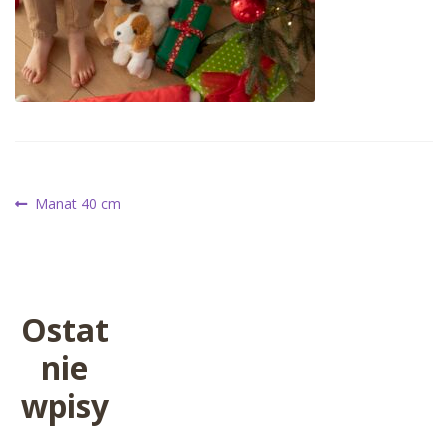
Nawigacja
Poprzedni
Manat 40 cm
wpis:
wpisu
Ostat
nie
wpisy