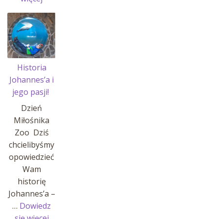
Przerwa
w
sprzedaży
Historia
Johannes’a i
jego pasji!
Dzień
Miłośnika
Zoo Dziś
chcielibyśmy
opowiedzieć
Wam
historię
Johannes’a –
…
Dowiedz
:
się więcej