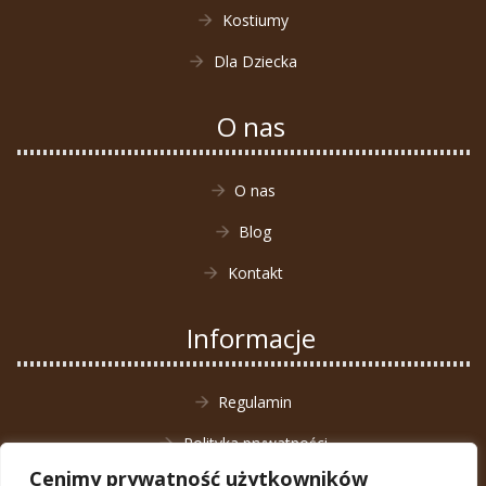
Kostiumy
Dla Dziecka
O nas
O nas
Blog
Kontakt
Informacje
Regulamin
Polityka prywatności
Cenimy prywatność użytkowników
Zwrot towaru