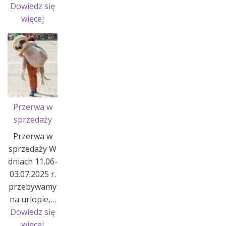
Dowiedz się
:
więcej
MANATY
W
AFRYKARIUM
!
Przerwa w
sprzedaży
Przerwa w
sprzedaży W
dniach 11.06-
03.07.2025 r.
przebywamy
na urlopie,…
Dowiedz się
:
więcej