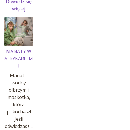
Dowiedz się
:
więcej
OWADY
I
INSEKTY
MANATY W
AFRYKARIUM
!
Manat –
wodny
olbrzym i
maskotka,
którą
pokochasz!
Jeśli
odwiedzasz…