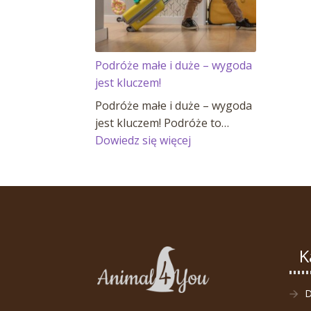
Podróże małe i duże – wygoda
jest kluczem!
Podróże małe i duże – wygoda
jest kluczem! Podróże to…
:
Dowiedz się więcej
Podróże
małe
i
duże
–
wygoda
K
jest
kluczem!
D