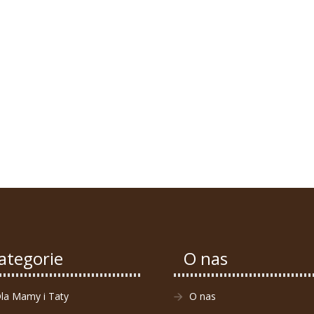
ategorie
O nas
la Mamy i Taty
O nas