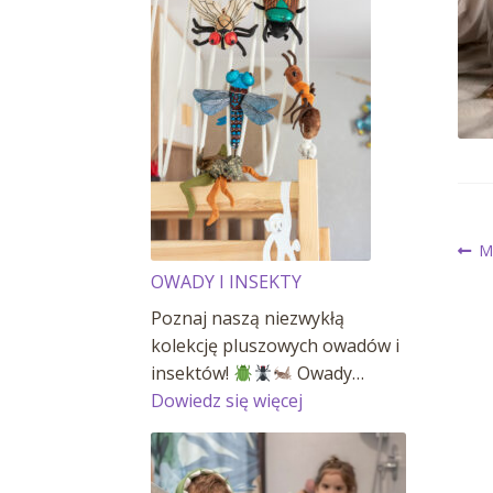
N
P
M
wp
OWADY I INSEKTY
w
Poznaj naszą niezwykłą
kolekcję pluszowych owadów i
insektów!
Owady…
:
Dowiedz się więcej
OWADY
I
INSEKTY