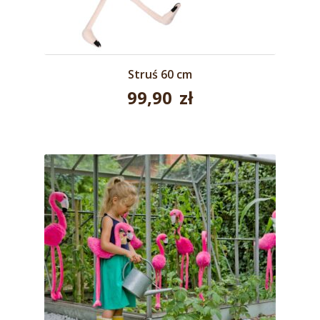
Struś 60 cm
99,90
zł