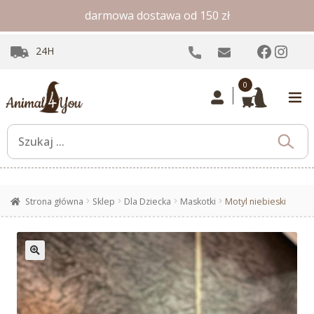
darmowa dostawa od 150 zł
Facebo
Inst
24H
0
Strona główna
Sklep
Dla Dziecka
Maskotki
Motyl niebieski