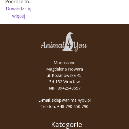
Podróże to…
Dowiedz się
:
więcej
Podróże
małe
i
duże
–
wygoda
Moonstone
jest
Magdalena Nowara
kluczem!
ul. Kozanowska 45,
54-152 Wrocław
NIP: 8942540657
E-mail:
sklep@animal4you.pl
Telefon:
+48 790 650 790
Kategorie