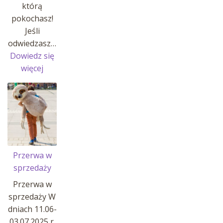
którą
pokochasz!
Jeśli
odwiedzasz…
Dowiedz się
:
więcej
MANATY
W
AFRYKARIUM
!
Przerwa w
sprzedaży
Przerwa w
sprzedaży W
dniach 11.06-
03.07.2025 r.