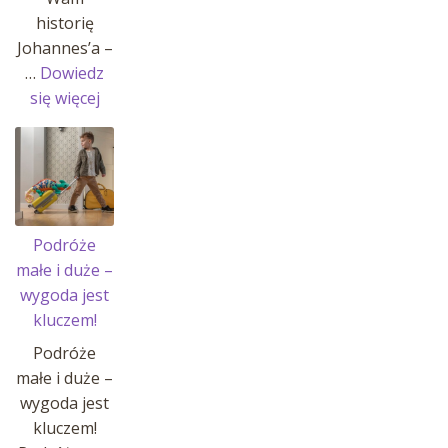
historię
Johannes’a –
…
Dowiedz
:
się więcej
Historia
Johannes’a
i
jego
pasji!
Podróże
małe i duże –
wygoda jest
kluczem!
Podróże
małe i duże –
wygoda jest
kluczem!