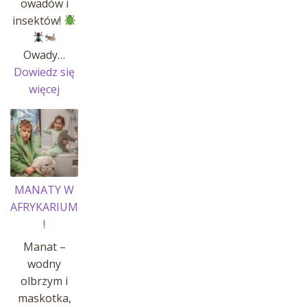
owadów i
insektów!
Owady…
Dowiedz się
:
więcej
OWADY
I
INSEKTY
MANATY W
AFRYKARIUM
!
Manat –
wodny
olbrzym i
maskotka,