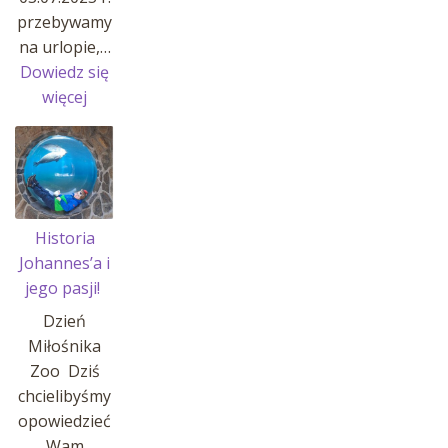
przebywamy
na urlopie,…
Dowiedz się
:
więcej
Przerwa
w
sprzedaży
Historia
Johannes’a i
jego pasji!
Dzień
Miłośnika
Zoo Dziś
chcielibyśmy
opowiedzieć
Wam