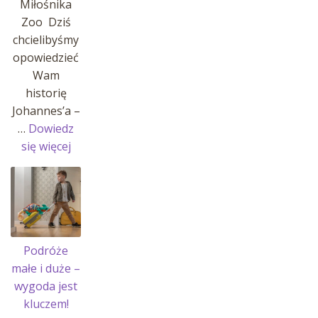
Miłośnika
Zoo Dziś
chcielibyśmy
opowiedzieć
Wam
historię
Johannes’a –
…
Dowiedz
:
się więcej
Historia
Johannes’a
i
jego
pasji!
Podróże
małe i duże –
wygoda jest
kluczem!