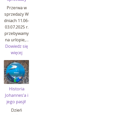
Przerwa w
sprzedaży W
dniach 11.06-
03.07.2025 r.
przebywamy
na urlopie,…
Dowiedz się
:
więcej
Przerwa
w
sprzedaży
Historia
Johannes’a i
jego pasji!
Dzień