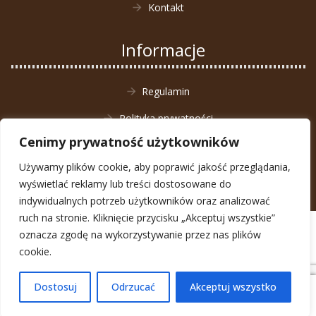
Kontakt
Informacje
Regulamin
Polityka prywatności
Cenimy prywatność użytkowników
Zwrot towaru
Używamy plików cookie, aby poprawić jakość przeglądania,
wyświetlać reklamy lub treści dostosowane do
indywidualnych potrzeb użytkowników oraz analizować
ruch na stronie. Kliknięcie przycisku „Akceptuj wszystkie”
© Animal4You 2026
oznacza zgodę na wykorzystywanie przez nas plików
Zarejestruj się
cookie.
Dostosuj
Odrzucać
Akceptuj wszystko
0