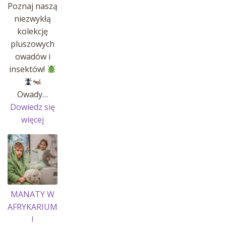
Poznaj naszą
niezwykłą
kolekcję
pluszowych
owadów i
insektów!
Owady…
Dowiedz się
:
więcej
OWADY
I
INSEKTY
MANATY W
AFRYKARIUM
!