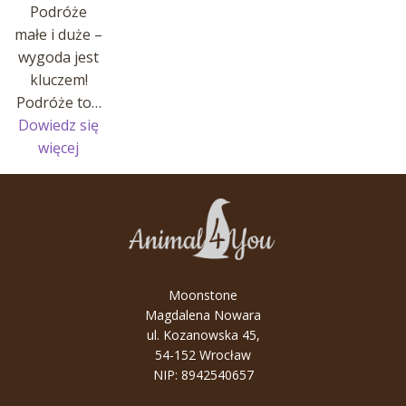
Podróże
małe i duże –
wygoda jest
kluczem!
Podróże to…
Dowiedz się
:
więcej
Podróże
małe
i
duże
–
wygoda
Moonstone
jest
Magdalena Nowara
kluczem!
ul. Kozanowska 45,
54-152 Wrocław
NIP: 8942540657