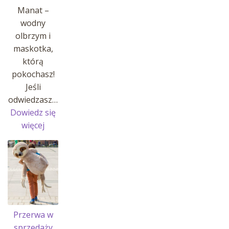
Manat –
wodny
olbrzym i
maskotka,
którą
pokochasz!
Jeśli
odwiedzasz…
Dowiedz się
:
więcej
MANATY
W
AFRYKARIUM
!
Przerwa w
sprzedaży