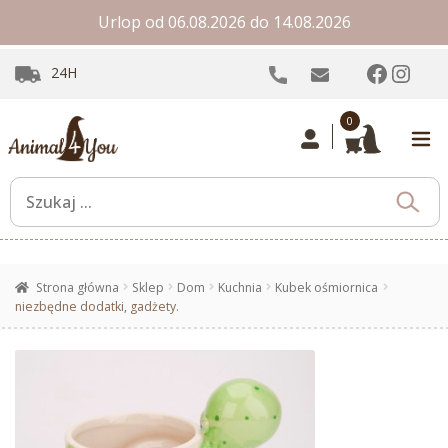
Urlop od 06.08.2026 do 14.08.2026
Facebo
Inst
24H
0
Strona główna
Sklep
Dom
Kuchnia
Kubek ośmiornica
niezbędne dodatki, gadżety.