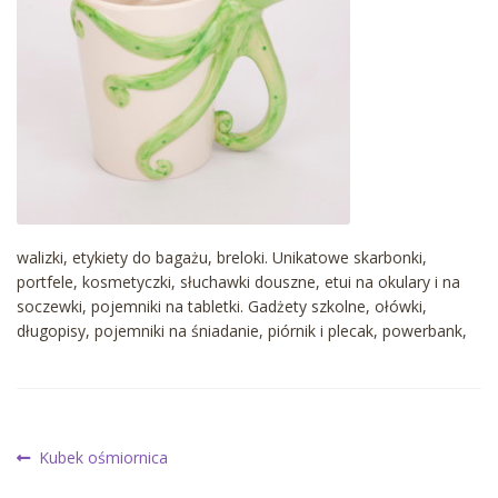
walizki, etykiety do bagażu, breloki. Unikatowe skarbonki,
portfele, kosmetyczki, słuchawki douszne, etui na okulary i na
soczewki, pojemniki na tabletki. Gadżety szkolne, ołówki,
długopisy, pojemniki na śniadanie, piórnik i plecak, powerbank,
Nawigacja
Poprzedni
Kubek ośmiornica
wpis: