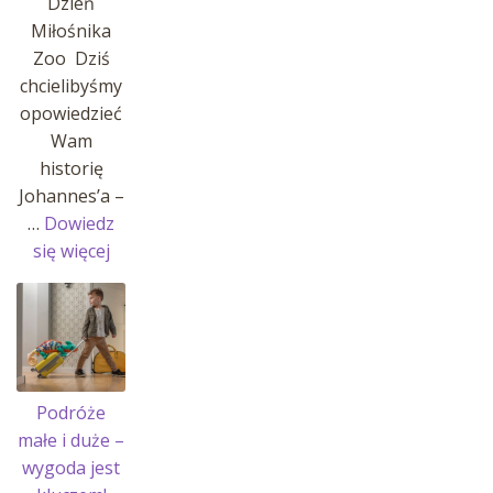
Dzień
Miłośnika
Zoo Dziś
chcielibyśmy
opowiedzieć
Wam
historię
Johannes’a –
…
Dowiedz
:
się więcej
Historia
Johannes’a
i
jego
pasji!
Podróże
małe i duże –
wygoda jest