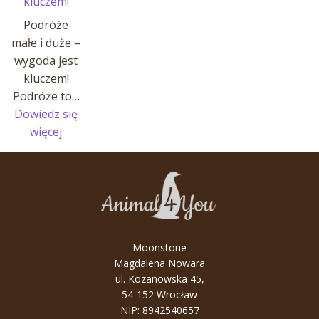
kluczem!
Podróże
małe i duże –
wygoda jest
kluczem!
Podróże to…
Dowiedz się
:
więcej
Podróże
małe
i
duże
–
wygoda
Moonstone
jest
Magdalena Nowara
kluczem!
ul. Kozanowska 45,
54-152 Wrocław
NIP: 8942540657