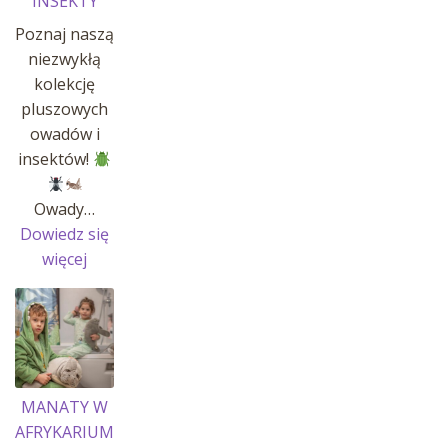
INSEKTY
Poznaj naszą
niezwykłą
kolekcję
pluszowych
owadów i
insektów!
Owady…
Dowiedz się
:
więcej
OWADY
I
INSEKTY
MANATY W
AFRYKARIUM