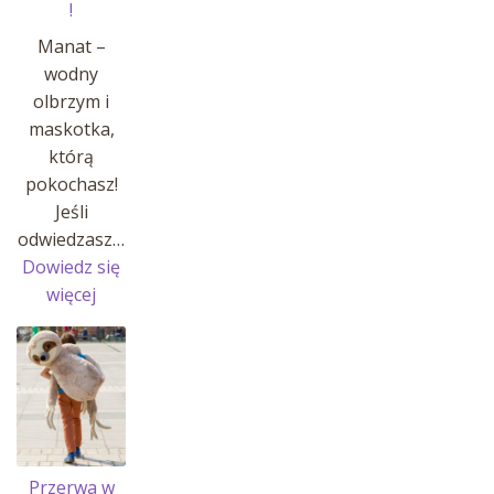
!
Manat –
wodny
olbrzym i
maskotka,
którą
pokochasz!
Jeśli
odwiedzasz…
Dowiedz się
:
więcej
MANATY
W
AFRYKARIUM
!
Przerwa w