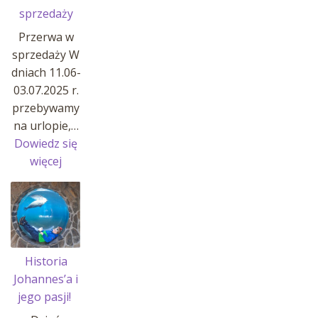
sprzedaży
Przerwa w
sprzedaży W
dniach 11.06-
03.07.2025 r.
przebywamy
na urlopie,…
Dowiedz się
:
więcej
Przerwa
w
sprzedaży
Historia
Johannes’a i
jego pasji!