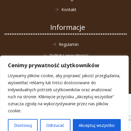
Kontakt
Informacje
Regulamin
Polityka prywatności
Cenimy prywatność użytkowników
Zwrot towaru
Używamy plików cookie, aby poprawić jakość przeglądania,
wyświetlać reklamy lub treści dostosowane do
indywidualnych potrzeb użytkowników oraz analizować
ruch na stronie. Kliknięcie przycisku „Akceptuj wszystkie”
© Animal4You 2026
oznacza zgodę na wykorzystywanie przez nas plików
Zarejestruj się
cookie.
Dostosuj
Odrzucać
Akceptuj wszystko
0