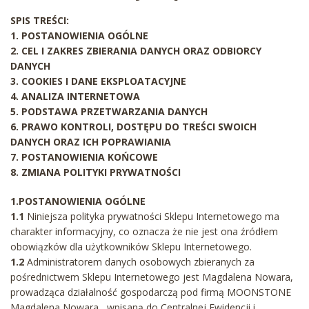
SPIS TREŚCI:
1. POSTANOWIENIA OGÓLNE
2. CEL I ZAKRES ZBIERANIA DANYCH ORAZ ODBIORCY
DANYCH
3. COOKIES I DANE EKSPLOATACYJNE
4. ANALIZA INTERNETOWA
5. PODSTAWA PRZETWARZANIA DANYCH
6. PRAWO KONTROLI, DOSTĘPU DO TREŚCI SWOICH
DANYCH ORAZ ICH POPRAWIANIA
7. POSTANOWIENIA KOŃCOWE
8. ZMIANA POLITYKI PRYWATNOŚCI
1.POSTANOWIENIA OGÓLNE
1.1
Niniejsza polityka prywatności Sklepu Internetowego ma
charakter informacyjny, co oznacza że nie jest ona źródłem
obowiązków dla użytkowników Sklepu Internetowego.
1.2
Administratorem danych osobowych zbieranych za
pośrednictwem Sklepu Internetowego jest Magdalena Nowara,
prowadząca działalność gospodarczą pod firmą MOONSTONE
Magdalena Nowara , wpisaną do Centralnej Ewidencji i