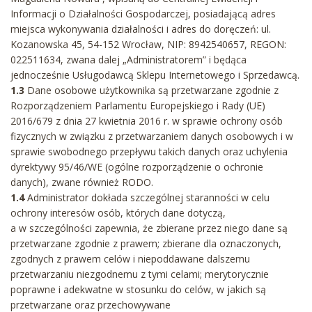
Informacji o Działalności Gospodarczej, posiadającą adres
miejsca wykonywania działalności i adres do doręczeń: ul.
Kozanowska 45, 54-152 Wrocław, NIP: 8942540657, REGON:
022511634, zwana dalej „Administratorem” i będąca
jednocześnie Usługodawcą Sklepu Internetowego i Sprzedawcą.
1.3
Dane osobowe użytkownika są przetwarzane zgodnie z
Rozporządzeniem Parlamentu Europejskiego i Rady (UE)
2016/679 z dnia 27 kwietnia 2016 r. w sprawie ochrony osób
fizycznych w związku z przetwarzaniem danych osobowych i w
sprawie swobodnego przepływu takich danych oraz uchylenia
dyrektywy 95/46/WE (ogólne rozporządzenie o ochronie
danych), zwane również RODO.
1.4
Administrator dokłada szczególnej staranności w celu
ochrony interesów osób, których dane dotyczą,
a w szczególności zapewnia, że zbierane przez niego dane są
przetwarzane zgodnie z prawem; zbierane dla oznaczonych,
zgodnych z prawem celów i niepoddawane dalszemu
przetwarzaniu niezgodnemu z tymi celami; merytorycznie
poprawne i adekwatne w stosunku do celów, w jakich są
przetwarzane oraz przechowywane