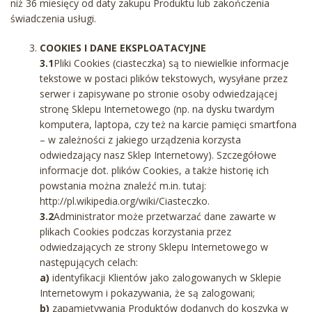
niż 36 miesięcy od daty zakupu Produktu lub zakończenia
świadczenia usługi.
COOKIES I DANE EKSPLOATACYJNE
3.1
Pliki Cookies (ciasteczka) są to niewielkie informacje
tekstowe w postaci plików tekstowych, wysyłane przez
serwer i zapisywane po stronie osoby odwiedzającej
stronę Sklepu Internetowego (np. na dysku twardym
komputera, laptopa, czy też na karcie pamięci smartfona
– w zależności z jakiego urządzenia korzysta
odwiedzający nasz Sklep Internetowy). Szczegółowe
informacje dot. plików Cookies, a także historię ich
powstania można znaleźć m.in. tutaj:
http://pl.wikipedia.org/wiki/Ciasteczko.
3.2
Administrator może przetwarzać dane zawarte w
plikach Cookies podczas korzystania przez
odwiedzających ze strony Sklepu Internetowego w
następujących celach:
a)
identyfikacji Klientów jako zalogowanych w Sklepie
Internetowym i pokazywania, że są zalogowani;
b)
zapamiętywania Produktów dodanych do koszyka w