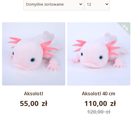
-8%
Aksolotl
Aksolotl 40 cm
55,00
zł
110,00
zł
Pierwotna
120,00
zł
Aktualna
cena
cena
wynosiła: