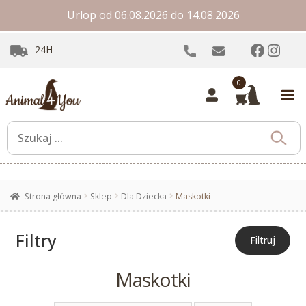
Urlop od 06.08.2026 do 14.08.2026
Facebo
Inst
24H
0
Strona główna
Sklep
Dla Dziecka
Maskotki
Filtry
Filtruj
Maskotki