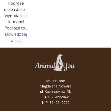
Podróże
małe i duże –
wygoda jest
kluczem!
Podróże to…
Dowiedz się
:
więcej
Podróże
małe
i
duże
–
wygoda
Moonstone
jest
Magdalena Nowara
kluczem!
ul. Kozanowska 45,
54-152 Wrocław
NIP: 8942540657