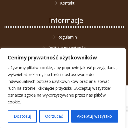
Kontakt
Informacje
Regulamin
Polityka prywatności
Cenimy prywatność użytkowników
Zwrot towaru
Używamy plików cookie, aby poprawić jakość przeglądania,
wyświetlać reklamy lub treści dostosowane do
indywidualnych potrzeb użytkowników oraz analizować
ruch na stronie. Kliknięcie przycisku „Akceptuj wszystkie”
© Animal4You 2026
oznacza zgodę na wykorzystywanie przez nas plików
Zarejestruj się
cookie.
Dostosuj
Odrzucać
Akceptuj wszystko
0