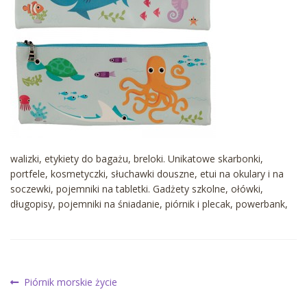
walizki, etykiety do bagażu, breloki. Unikatowe skarbonki,
portfele, kosmetyczki, słuchawki douszne, etui na okulary i na
soczewki, pojemniki na tabletki. Gadżety szkolne, ołówki,
długopisy, pojemniki na śniadanie, piórnik i plecak, powerbank,
Nawigacja
Poprzedni
Piórnik morskie życie
wpis: