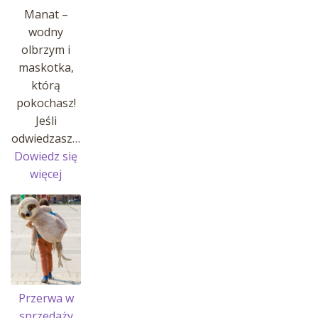
Manat –
wodny
olbrzym i
maskotka,
którą
pokochasz!
Jeśli
odwiedzasz…
Dowiedz się
:
więcej
MANATY
W
AFRYKARIUM
!
Przerwa w
sprzedaży