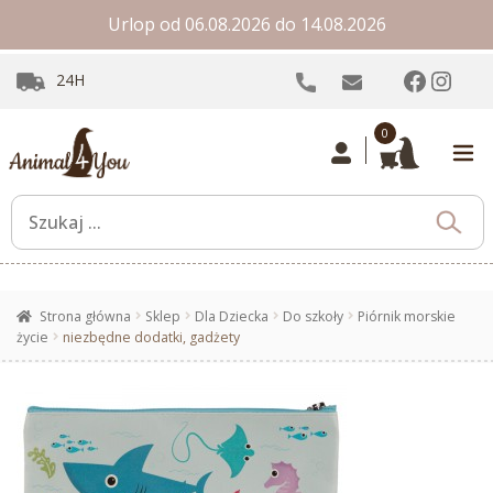
Urlop od 06.08.2026 do 14.08.2026
Facebo
Inst
24H
0
Strona główna
Sklep
Dla Dziecka
Do szkoły
Piórnik morskie
życie
niezbędne dodatki, gadżety