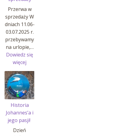
Przerwa w
sprzedaży W
dniach 11.06-
03.07.2025 r.
przebywamy
na urlopie,…
Dowiedz się
:
więcej
Przerwa
w
sprzedaży
Historia
Johannes’a i
jego pasji!
Dzień