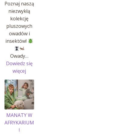
Poznaj naszą
niezwykłą
kolekcję
pluszowych
owadów i
insektów!
Owady…
Dowiedz się
:
więcej
OWADY
I
INSEKTY
MANATY W
AFRYKARIUM
!