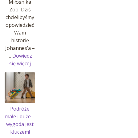
Miłośnika
Zoo Dziś
chcielibyśmy
opowiedzieć
Wam
historię
Johannes’a –
…
Dowiedz
:
się więcej
Historia
Johannes’a
i
jego
pasji!
Podróże
małe i duże –
wygoda jest
kluczem!