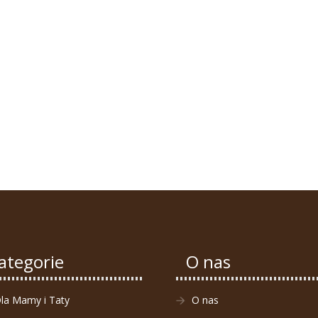
ategorie
O nas
la Mamy i Taty
O nas