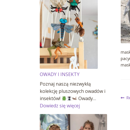
mask
pacy
mask
OWADY I INSEKTY
Poznaj naszą niezwykłą
kolekcję pluszowych owadów i
N
P
R
insektów!
Owady…
wp
:
Dowiedz się więcej
OWADY
w
I
INSEKTY