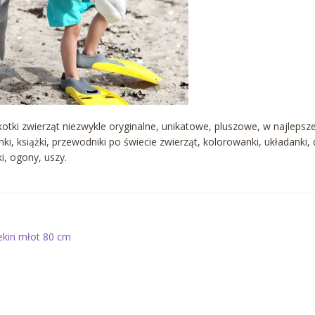
otki zwierząt niezwykle oryginalne, unikatowe, pluszowe, w najlepsze
nki, książki, przewodniki po świecie zwierząt, kolorowanki, układanki,
i, ogony, uszy.
awigacja
oprzedni
ekin młot 80 cm
is:
pisu