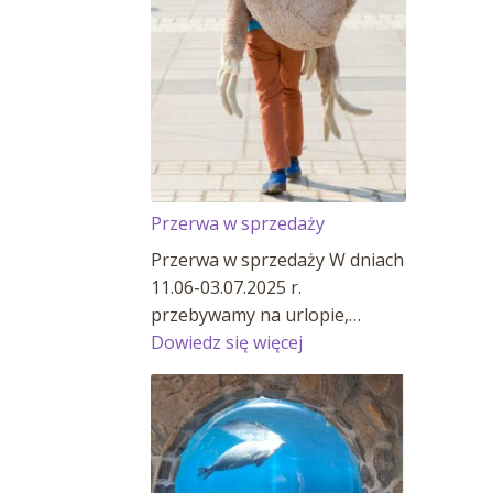
Przerwa w sprzedaży
Przerwa w sprzedaży W dniach
11.06-03.07.2025 r.
przebywamy na urlopie,…
:
Dowiedz się więcej
Przerwa
w
sprzedaży