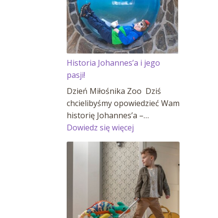
Historia Johannes’a i jego
pasji!
Dzień Miłośnika Zoo Dziś
chcielibyśmy opowiedzieć Wam
historię Johannes’a –…
:
Dowiedz się więcej
Historia
Johannes’a
i
jego
pasji!