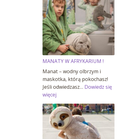
MANATY W AFRYKARIUM !
Manat – wodny olbrzym i
maskotka, którą pokochasz!
Jeśli odwiedzasz…
Dowiedz się
:
więcej
MANATY
W
AFRYKARIUM
!