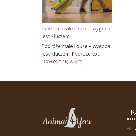
Podróże małe i duże – wygoda
jest kluczem!
Podróże małe i duże – wygoda
jest kluczem! Podróże to…
:
Dowiedz się więcej
Podróże
małe
i
duże
–
wygoda
K
jest
kluczem!
D