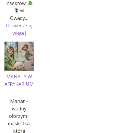
insektów!
Owady…
Dowiedz się
:
więcej
OWADY
I
INSEKTY
MANATY W
AFRYKARIUM
!
Manat –
wodny
olbrzym i
maskotka,
którą