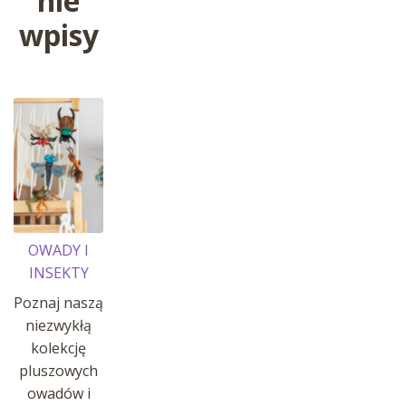
nie
wpisy
OWADY I
INSEKTY
Poznaj naszą
niezwykłą
kolekcję
pluszowych
owadów i