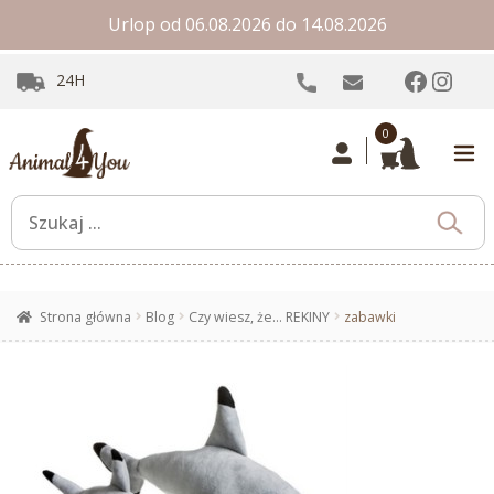
Urlop od 06.08.2026 do 14.08.2026
Facebo
Inst
24H
0
Strona główna
Blog
Czy wiesz, że… REKINY
zabawki