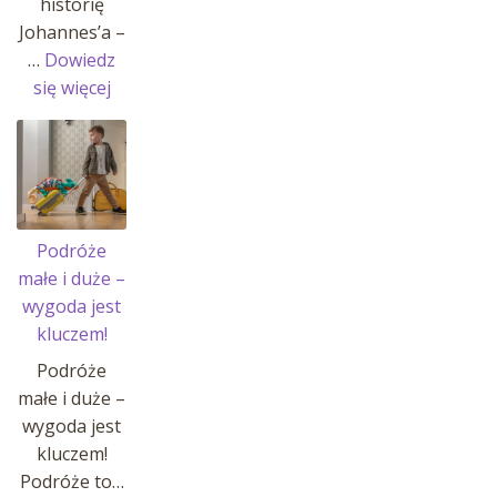
historię
Johannes’a –
…
Dowiedz
:
się więcej
Historia
Johannes’a
i
jego
pasji!
Podróże
małe i duże –
wygoda jest
kluczem!
Podróże
małe i duże –
wygoda jest
kluczem!
Podróże to…