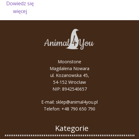
Dowiedz się
:
więcej
Podróże
małe
i
duże
–
wygoda
Moonstone
jest
Magdalena Nowara
kluczem!
ul. Kozanowska 45,
54-152 Wrocław
NIP: 8942540657
E-mail:
sklep@animal4you.pl
Telefon:
+48 790 650 790
Kategorie