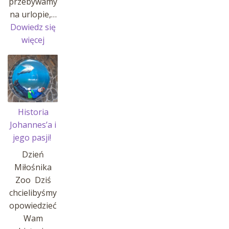
przebywamy
na urlopie,…
Dowiedz się
:
więcej
Przerwa
w
sprzedaży
Historia
Johannes’a i
jego pasji!
Dzień
Miłośnika
Zoo Dziś
chcielibyśmy
opowiedzieć
Wam