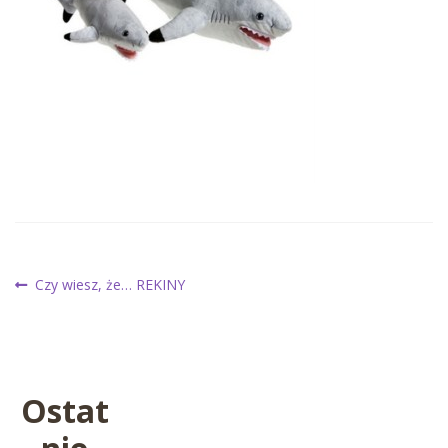
Nawigacja
Poprzedni
Czy wiesz, że… REKINY
wpis:
wpisu
Ostat