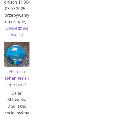
dniach 11.06-
03.07.2025 r.
przebywamy
na urlopie,…
Dowiedz się
:
więcej
Przerwa
w
sprzedaży
Historia
Johannes’a i
jego pasji!
Dzień
Miłośnika
Zoo Dziś
chcielibyśmy