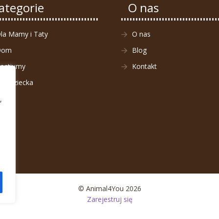
ategorie
O nas
la Mamy i Taty
O nas
Dom
Blog
ostiumy
Kontakt
la Dziecka
,
© Animal4You 2026
Zarejestruj się