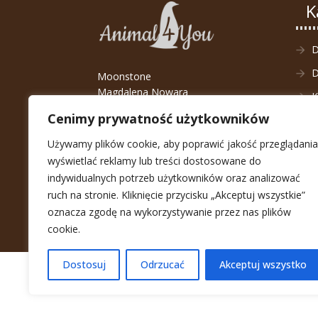
K
D
Moonstone
Magdalena Nowara
K
ul. Kozanowska 45,
Cenimy prywatność użytkowników
D
54-152 Wrocław
NIP: 8942540657
Używamy plików cookie, aby poprawić jakość przeglądania
wyświetlać reklamy lub treści dostosowane do
E-mail:
sklep@animal4you.pl
indywidualnych potrzeb użytkowników oraz analizować
Telefon:
+48 790 650 790
ruch na stronie. Kliknięcie przycisku „Akceptuj wszystkie”
oznacza zgodę na wykorzystywanie przez nas plików
cookie.
Dostosuj
Odrzucać
Akceptuj wszystko