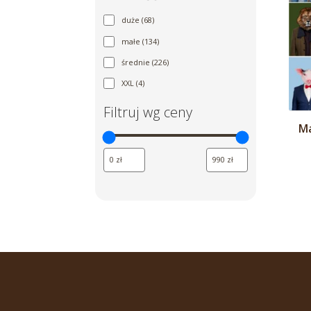
68
duże
68
produktów
134
małe
134
produkty
226
średnie
226
produktów
4
XXL
4
produkty
Filtruj wg ceny
Ma