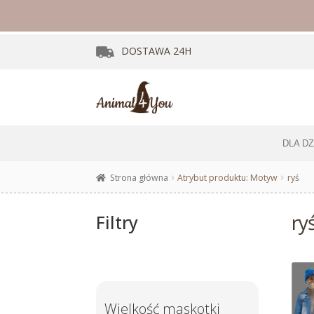
DOSTAWA
24H
DLA D
Strona główna
Atrybut produktu: Motyw
ryś
ry
Filtry
Wielkość maskotki