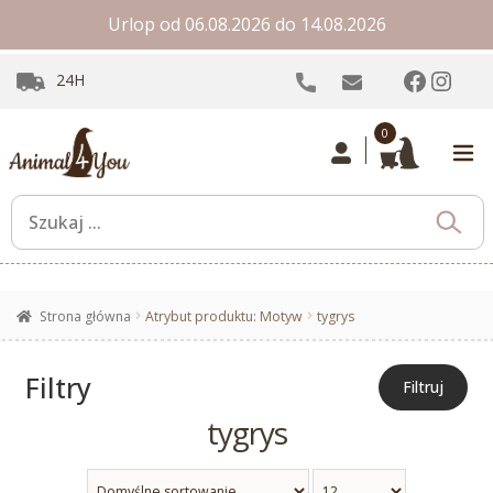
Urlop od 06.08.2026 do 14.08.2026
Facebo
Inst
24H
0
Strona główna
Atrybut produktu: Motyw
tygrys
Filtry
Filtruj
tygrys