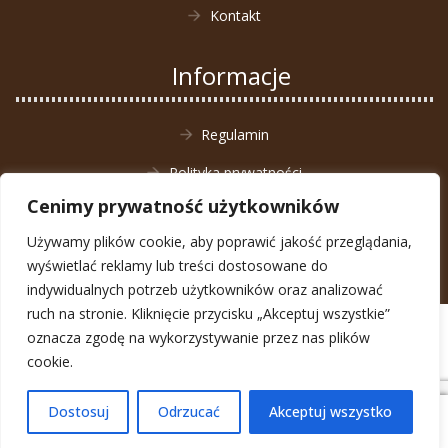
Kontakt
Informacje
Regulamin
Polityka prywatności
Cenimy prywatność użytkowników
Zwrot towaru
Używamy plików cookie, aby poprawić jakość przeglądania,
wyświetlać reklamy lub treści dostosowane do
indywidualnych potrzeb użytkowników oraz analizować
ruch na stronie. Kliknięcie przycisku „Akceptuj wszystkie”
© Animal4You 2026
oznacza zgodę na wykorzystywanie przez nas plików
Zarejestruj się
cookie.
Dostosuj
Odrzucać
Akceptuj wszystko
0