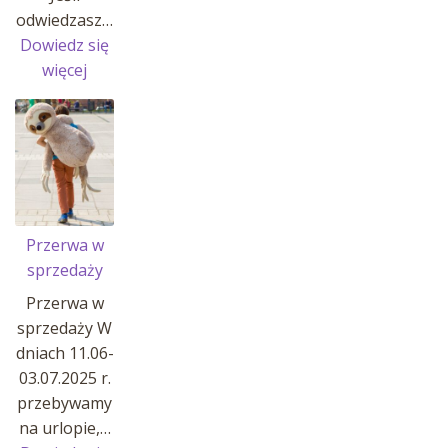
odwiedzasz…
Dowiedz się
:
więcej
MANATY
W
AFRYKARIUM
!
Przerwa w
sprzedaży
Przerwa w
sprzedaży W
dniach 11.06-
03.07.2025 r.
przebywamy
na urlopie,…