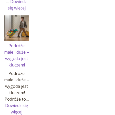
…
Dowiedz
:
się więcej
Historia
Johannes’a
i
jego
pasji!
Podróże
małe i duże –
wygoda jest
kluczem!
Podróże
małe i duże –
wygoda jest
kluczem!
Podróże to…
Dowiedz się
:
więcej