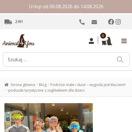
Urlop od 06.08.2026 do 14.08.2026
Facebo
Inst
24H
0
Strona główna
Blog
Podróże małe i duże – wygoda jest kluczem!
poduszki turystyczne z zagłówkiem dla dzieci