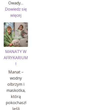
Owady…
Dowiedz się
:
więcej
OWADY
I
INSEKTY
MANATY W
AFRYKARIUM
!
Manat –
wodny
olbrzym i
maskotka,
którą
pokochasz!
Jeśli