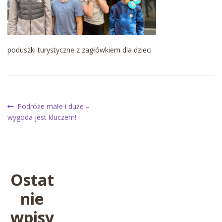
poduszki turystyczne z zagłówkiem dla dzieci
Nawigacja
Poprzedni
Podróże małe i duże –
wpis:
wygoda jest kluczem!
wpisu
Ostat
nie
wpisy