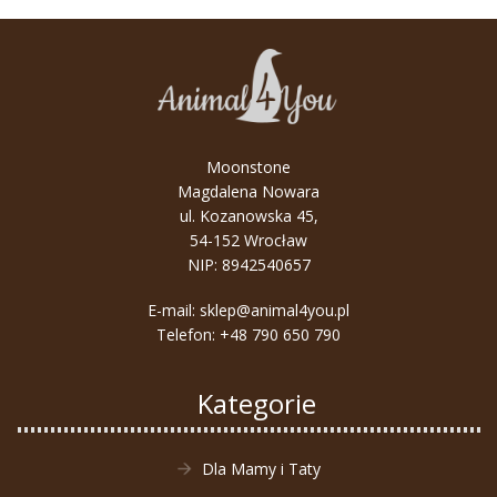
Podróże
małe
i
duże
–
wygoda
Moonstone
jest
Magdalena Nowara
kluczem!
ul. Kozanowska 45,
54-152 Wrocław
NIP: 8942540657
E-mail:
sklep@animal4you.pl
Telefon:
+48 790 650 790
Kategorie
Dla Mamy i Taty