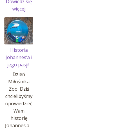
Dowiedz się
:
więcej
Przerwa
w
sprzedaży
Historia
Johannes’a i
jego pasji!
Dzień
Miłośnika
Zoo Dziś
chcielibyśmy
opowiedzieć
Wam
historię
Johannes’a –