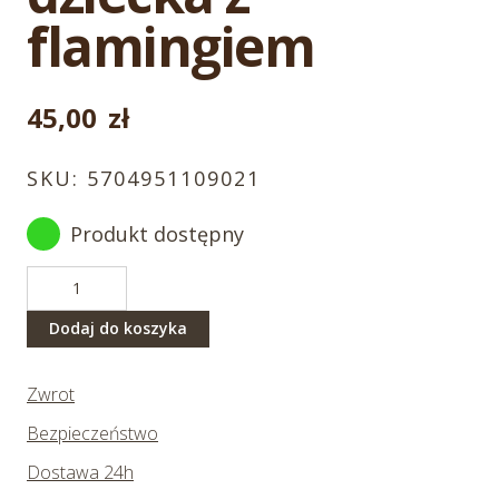
flamingiem
45,00
zł
SKU:
5704951109021
Produkt dostępny
ilość
Czapka
z
Dodaj do koszyka
daszkiem
dla
Zwrot
dziecka
z
Bezpieczeństwo
flamingiem
Dostawa 24h