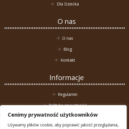
Dla Dziecka
O nas
O nas
Blog
Kontakt
Informacje
Regulamin
Polityka prywatności
Cenimy prywatność użytkowników
Zwrot towaru
Używamy plików cookie, aby poprawić jakość przeglądania,