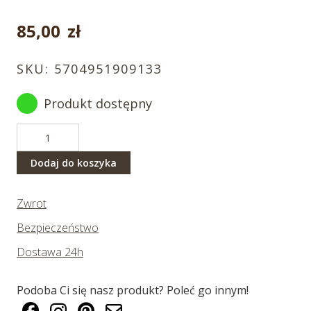
85,00
zł
SKU:
5704951909133
Produkt dostępny
ilość
Foka
biała
Dodaj do koszyka
30
cm
Zwrot
Bezpieczeństwo
Dostawa 24h
Podoba Ci się nasz produkt? Poleć go innym!