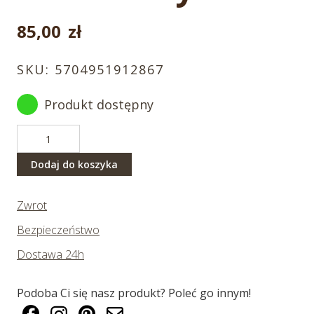
85,00
zł
SKU:
5704951912867
Produkt dostępny
ilość
Królik
biały
Dodaj do koszyka
20
cm
Zwrot
Bezpieczeństwo
Dostawa 24h
Podoba Ci się nasz produkt? Poleć go innym!