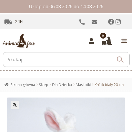
Urlop od 06.08.2026 do 14.08.2026
Facebo
Inst
24H
0
Strona główna
Sklep
Dla Dziecka
Maskotki
Królik biały 20 cm