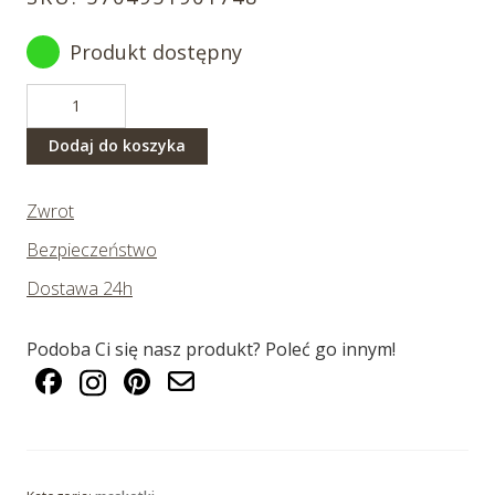
Produkt dostępny
ilość
Okoń
25
Dodaj do koszyka
cm
Zwrot
Bezpieczeństwo
Dostawa 24h
Podoba Ci się nasz produkt? Poleć go innym!