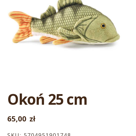
Okoń 25 cm
65,00
zł
SKU:
5704951901748