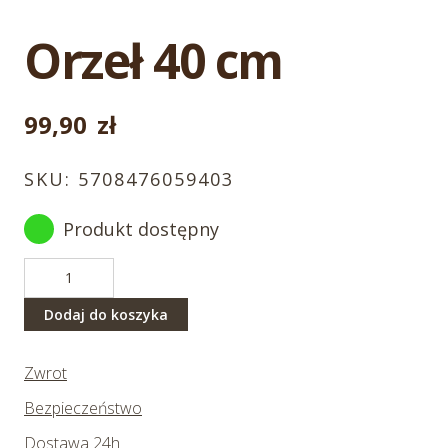
Orzeł 40 cm
99,90
zł
SKU:
5708476059403
Produkt dostępny
ilość
Orzeł
40
Dodaj do koszyka
cm
Zwrot
Bezpieczeństwo
Dostawa 24h