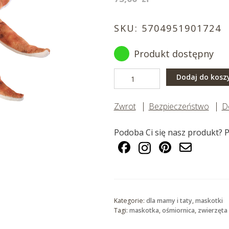
cena
cena
wynosiła:
SKU:
5704951901724
wynosi:
75,00 zł.
65,00 zł.
Produkt dostępny
ilość
Dodaj do kosz
Ośmiornica
brązowa
Zwrot
Bezpieczeństwo
D
Podoba Ci się nasz produkt? P
Kategorie:
dla mamy i taty
,
maskotki
Tagi:
maskotka
,
ośmiornica
,
zwierzęta