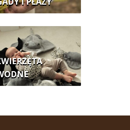
GADY I PŁAZY
ZWIERZĘTA
WODNE