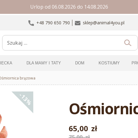
Urlop od 06.08.2026 do 14.08.2026
+48 790 650 790
sklep@animal4you.pl
ZIECKA
DLA MAMY I TATY
DOM
KOSTIUMY
PR
Ośmiornica brązowa
-13%
Ośmiorni
65,00
zł
Pierwotna
Aktualna
75,00
zł