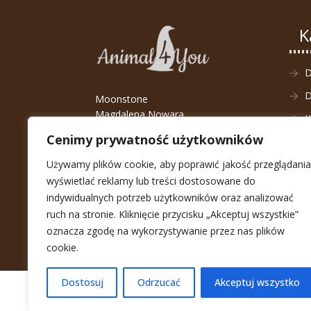
K
D
Moonstone
Magdalena Nowara
K
ul. Kozanowska 45,
Cenimy prywatność użytkowników
D
54-152 Wrocław
NIP: 8942540657
Używamy plików cookie, aby poprawić jakość przeglądania
wyświetlać reklamy lub treści dostosowane do
E-mail:
sklep@animal4you.pl
indywidualnych potrzeb użytkowników oraz analizować
Telefon:
+48 790 650 790
ruch na stronie. Kliknięcie przycisku „Akceptuj wszystkie”
oznacza zgodę na wykorzystywanie przez nas plików
cookie.
Dostosuj
Odrzucać
Akceptuj wszystko