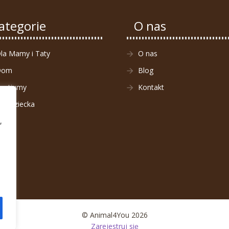
ategorie
O nas
la Mamy i Taty
O nas
Dom
Blog
ostiumy
Kontakt
la Dziecka
,
© Animal4You 2026
Zarejestruj się