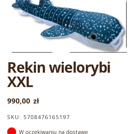
Rekin wielorybi
XXL
990,00
zł
SKU:
5708476165197
W oczekiwaniu na dostawę