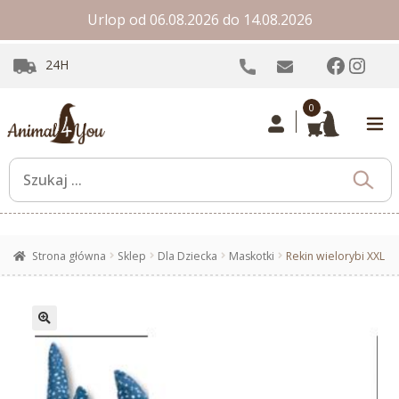
Urlop od 06.08.2026 do 14.08.2026
Facebo
Inst
24H
0
Strona główna
Sklep
Dla Dziecka
Maskotki
Rekin wielorybi XXL