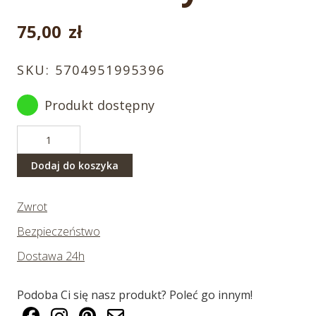
75,00
zł
SKU:
5704951995396
Produkt dostępny
ilość
Wilk
czarny
Dodaj do koszyka
20
cm
Zwrot
Bezpieczeństwo
Dostawa 24h
Podoba Ci się nasz produkt? Poleć go innym!