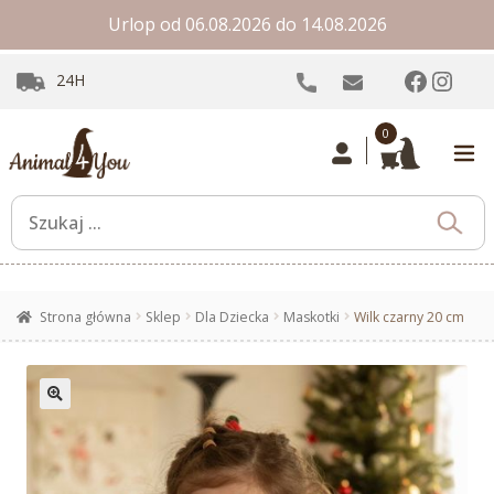
Urlop od 06.08.2026 do 14.08.2026
Facebo
Inst
24H
0
Strona główna
Sklep
Dla Dziecka
Maskotki
Wilk czarny 20 cm