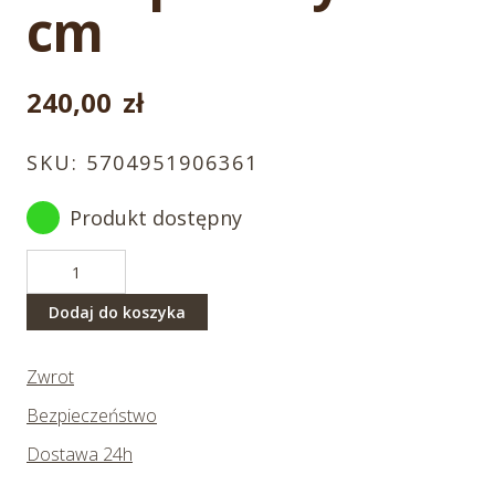
cm
240,00
zł
SKU:
5704951906361
Produkt dostępny
ilość
Wilk
polarny
Dodaj do koszyka
35
cm
Zwrot
Bezpieczeństwo
Dostawa 24h