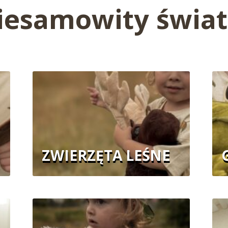
iesamowity świat
ZWIERZĘTA LEŚNE