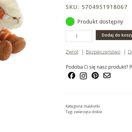
SKU:
5704951918067
Produkt dostępny
ilość
Dodaj do kosz
Żyrafa
leżąca
Zwrot
Bezpieczeństwo
D
19
cm
Podoba Ci się nasz produkt? P
Kategoria:
maskotki
Tag:
zwierzęta dzikie