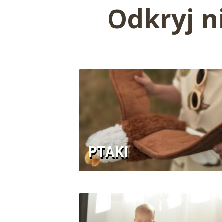
Odkryj n
PTAKI