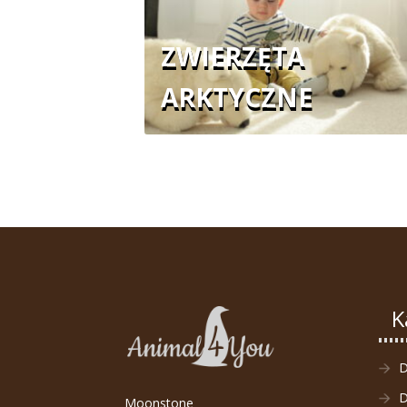
ZWIERZĘTA
ARKTYCZNE
K
D
Moonstone