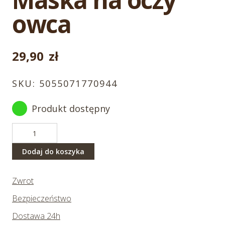
owca
29,90
zł
SKU:
5055071770944
Produkt dostępny
ilość
Maska
na
Dodaj do koszyka
oczy
owca
Zwrot
Bezpieczeństwo
Dostawa 24h