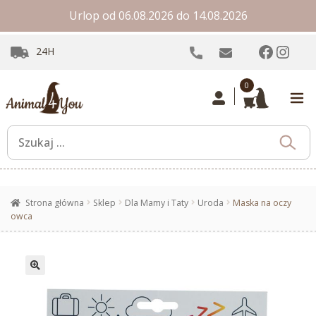
Urlop od 06.08.2026 do 14.08.2026
Facebo
Inst
24H
0
Strona główna
Sklep
Dla Mamy i Taty
Uroda
Maska na oczy
owca