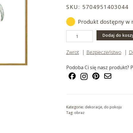
SKU:
5704951403044
Produkt dostępny w ma
ilość
Dodaj do kosz
Obraz
słonik
Zwrot
Bezpieczeństwo
D
Podoba Ci się nasz produkt? P
Kategorie:
dekoracje
,
do pokoju
Tag:
obraz