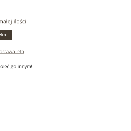
łej ilości
yka
ostawa 24h
oleć go innym!