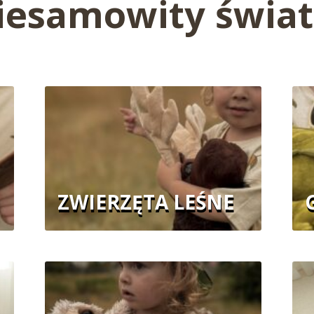
iesamowity świat
ZWIERZĘTA LEŚNE