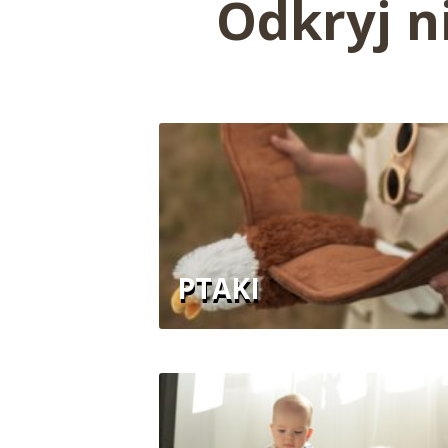
Odkryj n
PTAKI