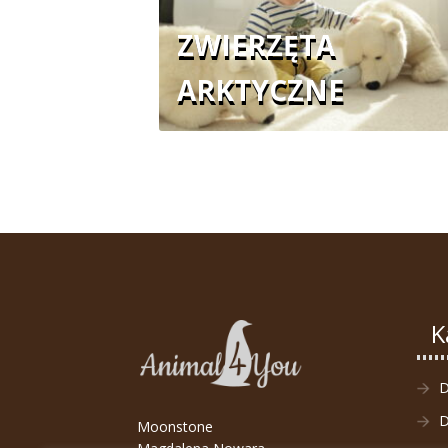
ZWIERZĘTA
ARKTYCZNE
K
D
Moonstone