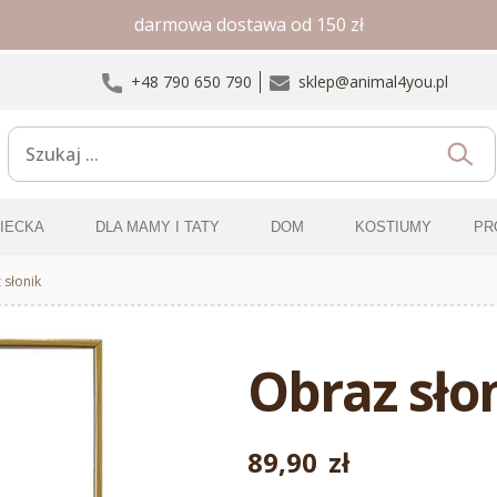
darmowa dostawa od 150 zł
+48 790 650 790
sklep@animal4you.pl
ZIECKA
DLA MAMY I TATY
DOM
KOSTIUMY
PR
 słonik
Obraz sło
89,90
zł