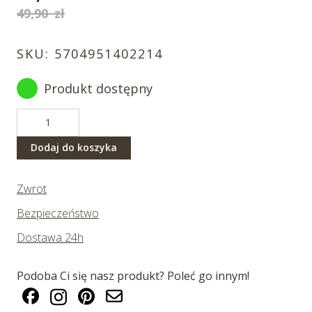
Aktualna
49,90
zł
cena
cena
wynosiła:
SKU:
5704951402214
wynosi:
49,90 zł.
35,00 zł.
Produkt dostępny
ilość
Obrazek
z
Dodaj do koszyka
żólwiem
Zwrot
Bezpieczeństwo
Dostawa 24h
Podoba Ci się nasz produkt? Poleć go innym!