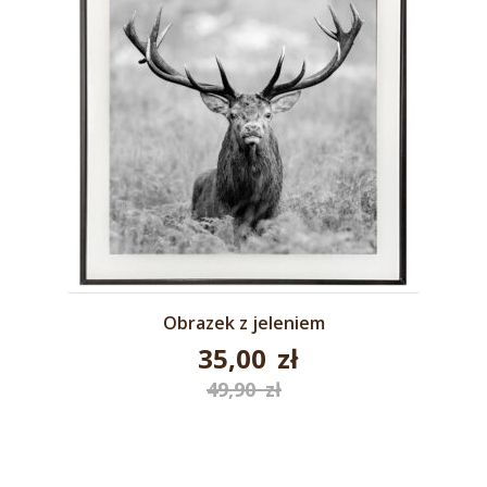
Obrazek z jeleniem
35,00
zł
Pierwotna
49,90
zł
Aktualna
cena
cena
wynosiła:
wynosi:
49,90 zł.