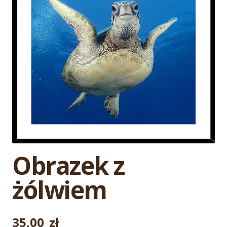
Obrazek z
żólwiem
35,00
zł
Pierwotna