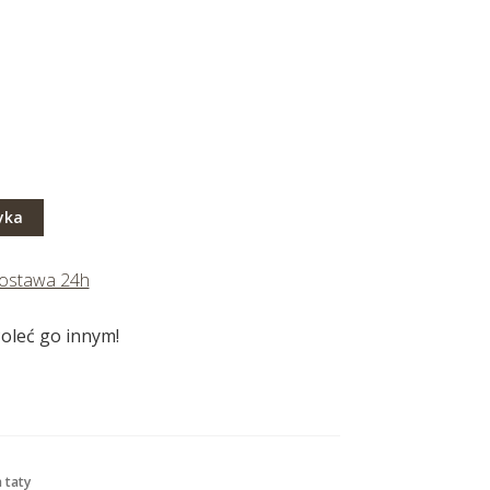
yka
ostawa 24h
oleć go innym!
 taty