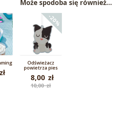
Może spodoba się również…
-20%
laming
Odświeżacz
powietrza pies
zł
8,00
zł
Pierwotna
10,00
zł
Aktualna
cena
cena
wynosiła:
wynosi:
10,00 zł.
8,00 zł.