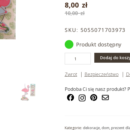
8,00
zł
Pierwotna
Aktualna
10,00
zł
cena
cena
wynosiła:
SKU:
5055071703973
wynosi:
10,00 zł.
8,00 zł.
Produkt dostępny
ilość
Dodaj do kosz
Odświeżacz
powietrza
Zwrot
Bezpieczeństwo
D
flaming
Podoba Ci się nasz produkt? P
Kategorie:
dekoracje
,
dom
,
prezent dla