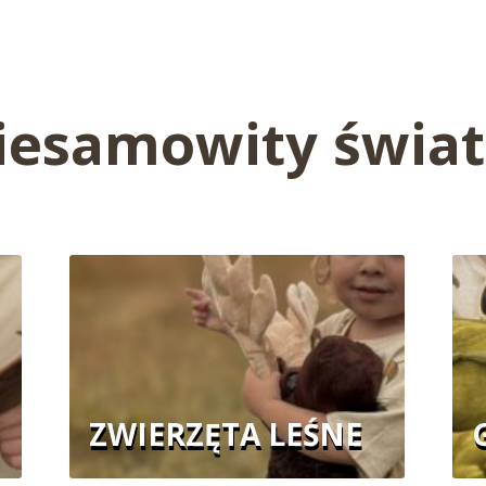
iesamowity świat
ZWIERZĘTA LEŚNE