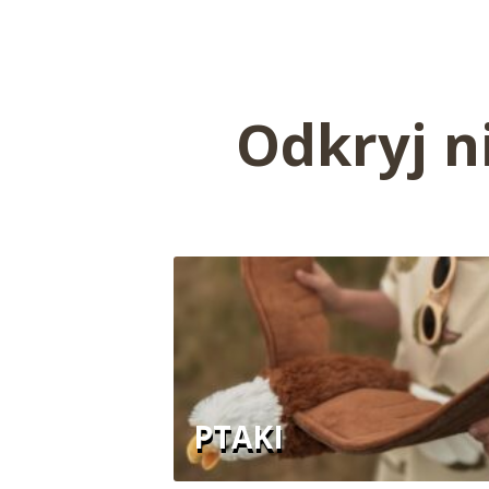
Odkryj n
PTAKI