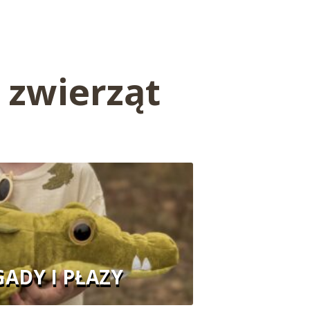
 zwierząt
GADY I PŁAZY