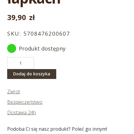
39,90
zł
SKU:
5708476200607
Produkt dostępny
ilość
Lemur
z
Dodaj do koszyka
klamerką
w
Zwrot
łapkach
Bezpieczeństwo
Dostawa 24h
Podoba Ci się nasz produkt? Poleć go innym!