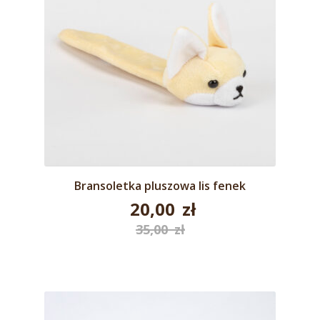
Bransoletka pluszowa lis fenek
20,00
zł
Pierwotna
35,00
zł
Aktualna
cena
cena
wynosiła:
wynosi:
35,00 zł.
20,00 zł.