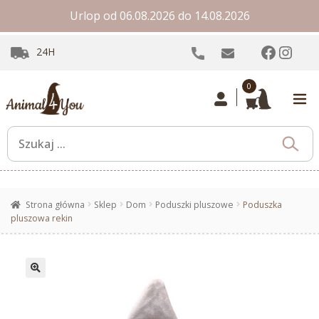
Urlop od 06.08.2026 do 14.08.2026
Facebo
Inst
24H
0
Strona główna
Sklep
Dom
Poduszki pluszowe
Poduszka
pluszowa rekin