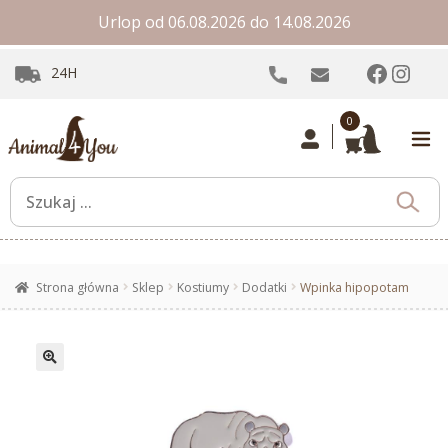
Urlop od 06.08.2026 do 14.08.2026
Facebo
Inst
24H
0
Strona główna
Sklep
Kostiumy
Dodatki
Wpinka hipopotam