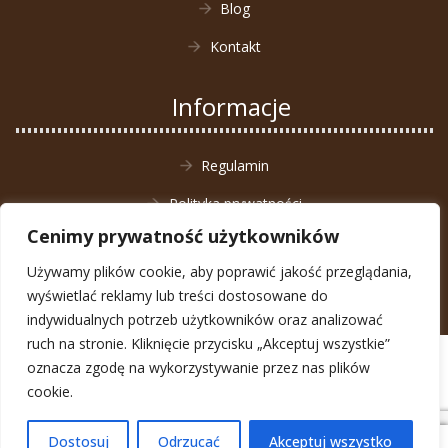
Blog
Kontakt
Informacje
Regulamin
Polityka prywatności
Cenimy prywatność użytkowników
Zwrot towaru
Używamy plików cookie, aby poprawić jakość przeglądania,
wyświetlać reklamy lub treści dostosowane do
indywidualnych potrzeb użytkowników oraz analizować
ruch na stronie. Kliknięcie przycisku „Akceptuj wszystkie”
© Animal4You 2026
oznacza zgodę na wykorzystywanie przez nas plików
Zarejestruj się
cookie.
Dostosuj
Odrzucać
Akceptuj wszystko
0