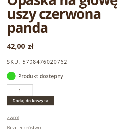
uszy czerwona
panda
42,00
zł
SKU:
5708476020762
Produkt dostępny
ilość
Opaska
na
Dodaj do koszyka
głowę
uszy
Zwrot
czerwona
panda
Bezpieczeństwo