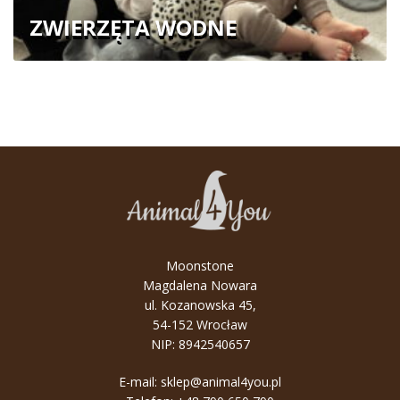
ZWIERZĘTA WODNE
Moonstone
Magdalena Nowara
ul. Kozanowska 45,
54-152 Wrocław
NIP: 8942540657
E-mail:
sklep@animal4you.pl