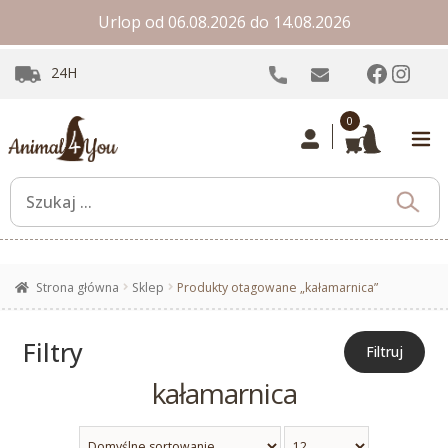
Urlop od 06.08.2026 do 14.08.2026
Facebo
Inst
24H
0
Strona główna
Sklep
Produkty otagowane „kałamarnica”
Filtry
Filtruj
kałamarnica