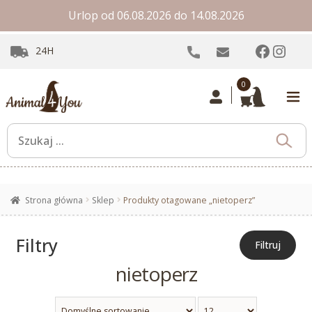
Urlop od 06.08.2026 do 14.08.2026
Facebo
Inst
24H
0
Strona główna
Sklep
Produkty otagowane „nietoperz”
Filtry
Filtruj
nietoperz